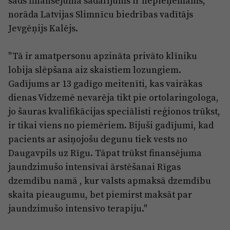
šāds finansējuma sadalījums ir nepieņemams,"
norāda Latvijas Slimnīcu biedrības vadītājs
Jevgēņijs Kalējs.
"Tā ir amatpersonu apzināta privāto klīniku
lobija slēpšana aiz skaistiem lozungiem.
Gadījums ar 13 gadīgo meitenīti, kas vairākas
dienas Vidzemē nevarēja tikt pie ortolaringologa,
jo šauras kvalifikācijas speciālisti reģionos trūkst,
ir tikai viens no piemēriem. Bijuši gadījumi, kad
pacients ar asiņojošu degunu tiek vests no
Daugavpils uz Rīgu. Tāpat trūkst finansējuma
jaundzimušo intensīvai ārstēšanai Rīgas
dzemdību namā , kur valsts apmaksā dzemdību
skaita pieaugumu, bet piemirst maksāt par
jaundzimušo intensīvo terapiju."