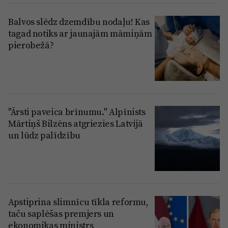
Balvos slēdz dzemdību nodaļu! Kas
tagad notiks ar jaunajām māmiņām
pierobežā?
"Ārsti paveica brīnumu." Alpīnists
Mārtiņš Bilzēns atgriezies Latvijā
un lūdz palīdzību
Apstiprina slimnīcu tīkla reformu,
taču saplēšas premjers un
ekonomikas ministrs