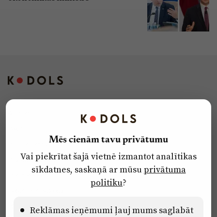
Kontakti
Reklāma
Mēs cienām tavu privātumu
Par laikrakstu
Vai piekrītat šajā vietnē izmantot analītikas
Privātuma politika
sīkdatnes, saskaņā ar mūsu
privātuma
Ētikas kodekss
politiku
?
Lietošanas noteikumi
Pārredzamības paziņojumi
Reklāmas ieņēmumi ļauj mums saglabāt