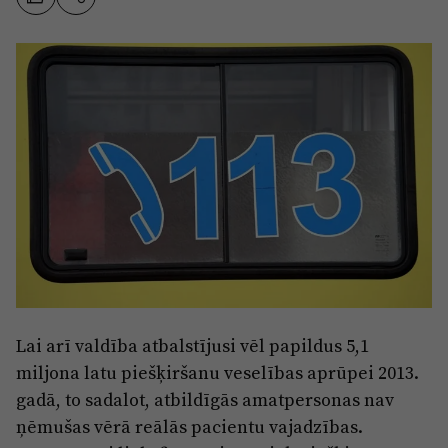
Sports
Pasākumi
Drošība
Pierīga
Projekti
Ādaži
Mediju atbalsta fonds
Ķekava
Zivju fonds
Mārupe
Zaļā nākotne
Olaine
Iedvesmai nav vecuma
Ropaži
Vide
Lai arī valdība atbalstījusi vēl papildus 5,1
Salaspils
miljona latu piešķiršanu veselības aprūpei 2013.
Kodols
gadā, to sadalot, atbildīgās amatpersonas nav
Saulkrasti
Kontakti
ņēmušas vērā reālās pacientu vajadzības.
Sigulda