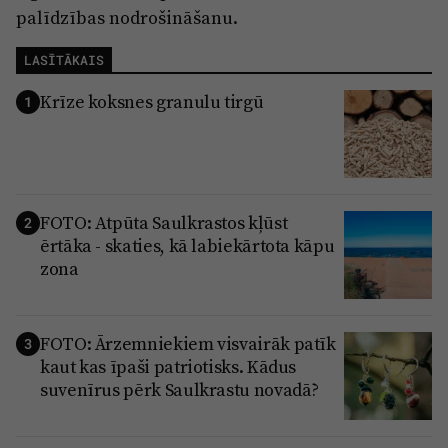
palīdzības nodrošināšanu.
LASĪTĀKAIS
Krīze koksnes granulu tirgū
1
FOTO: Atpūta Saulkrastos kļūst
2
ērtāka - skaties, kā labiekārtota kāpu
zona
FOTO: Ārzemniekiem visvairāk patīk
3
kaut kas īpaši patriotisks. Kādus
suvenīrus pērk Saulkrastu novadā?