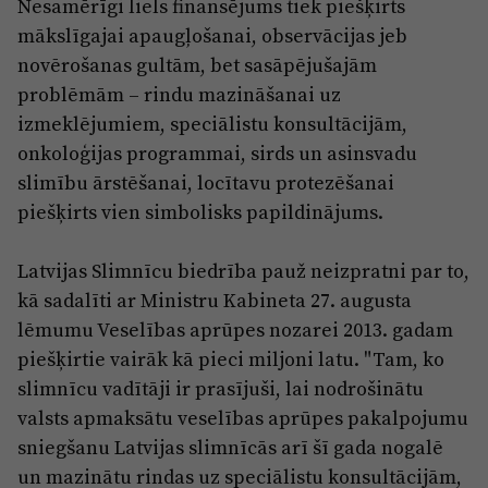
Reklāma
Nesamērīgi liels finansējums tiek piešķirts
Jūrmala
mākslīgajai apaugļošanai, observācijas jeb
Par laikrakstu
novērošanas gultām, bet sasāpējušajām
Privātuma politika
problēmām – rindu mazināšanai uz
izmeklējumiem, speciālistu konsultācijām,
Ētikas kodekss
onkoloģijas programmai, sirds un asinsvadu
Lietošanas noteikumi
slimību ārstēšanai, locītavu protezēšanai
Pārredzamības paziņojumi
piešķirts vien simbolisks papildinājums.
Sludinājumi
Latvijas Slimnīcu biedrība pauž neizpratni par to,
kā sadalīti ar Ministru Kabineta 27. augusta
lēmumu Veselības aprūpes nozarei 2013. gadam
piešķirtie vairāk kā pieci miljoni latu. "Tam, ko
slimnīcu vadītāji ir prasījuši, lai nodrošinātu
valsts apmaksātu veselības aprūpes pakalpojumu
sniegšanu Latvijas slimnīcās arī šī gada nogalē
un mazinātu rindas uz speciālistu konsultācijām,