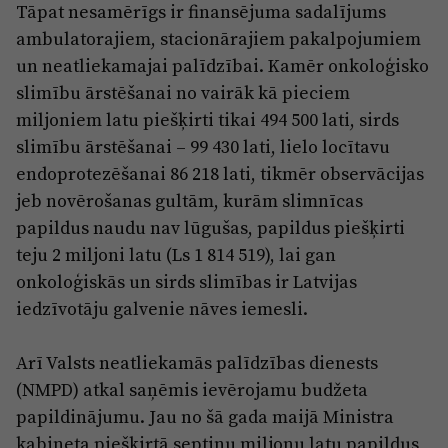
Tāpat nesamērīgs ir finansējuma sadalījums
ambulatorajiem, stacionārajiem pakalpojumiem
un neatliekamajai palīdzībai. Kamēr onkoloģisko
slimību ārstēšanai no vairāk kā pieciem
miljoniem latu piešķirti tikai 494 500 lati, sirds
slimību ārstēšanai – 99 430 lati, lielo locītavu
endoprotezēšanai 86 218 lati, tikmēr observācijas
jeb novērošanas gultām, kurām slimnīcas
papildus naudu nav lūgušas, papildus piešķirti
teju 2 miljoni latu (Ls 1 814 519), lai gan
onkoloģiskās un sirds slimības ir Latvijas
iedzīvotāju galvenie nāves iemesli.
Arī Valsts neatliekamās palīdzības dienests
(NMPD) atkal saņēmis ievērojamu budžeta
papildinājumu. Jau no šā gada maijā Ministra
kabineta piešķirtā septiņu miljonu latu papildus