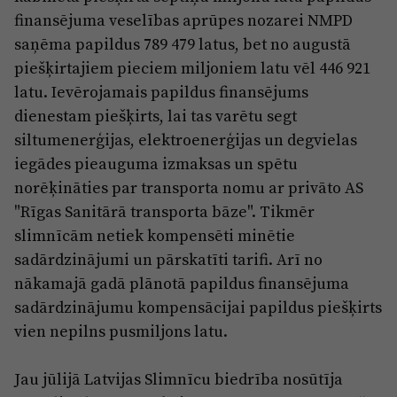
finansējuma veselības aprūpes nozarei NMPD
saņēma papildus 789 479 latus, bet no augustā
piešķirtajiem pieciem miljoniem latu vēl 446 921
latu. Ievērojamais papildus finansējums
dienestam piešķirts, lai tas varētu segt
siltumenerģijas, elektroenerģijas un degvielas
iegādes pieauguma izmaksas un spētu
norēķināties par transporta nomu ar privāto AS
"Rīgas Sanitārā transporta bāze". Tikmēr
slimnīcām netiek kompensēti minētie
sadārdzinājumi un pārskatīti tarifi. Arī no
nākamajā gadā plānotā papildus finansējuma
sadārdzinājumu kompensācijai papildus piešķirts
vien nepilns pusmiljons latu.
Jau jūlijā Latvijas Slimnīcu biedrība nosūtīja