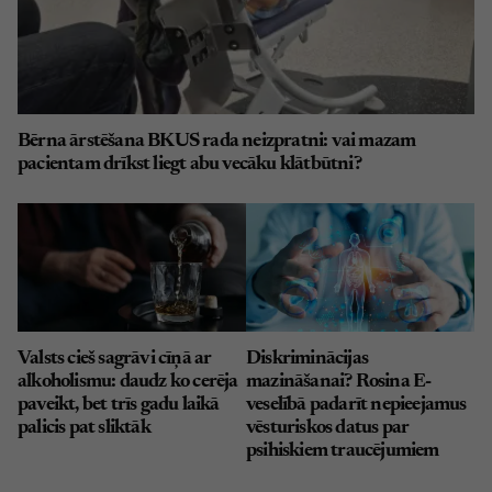
Bērna ārstēšana BKUS rada neizpratni: vai mazam
pacientam drīkst liegt abu vecāku klātbūtni?
Valsts cieš sagrāvi cīņā ar
Diskriminācijas
alkoholismu: daudz ko cerēja
mazināšanai? Rosina E-
paveikt, bet trīs gadu laikā
veselībā padarīt nepieejamus
palicis pat sliktāk
vēsturiskos datus par
psihiskiem traucējumiem