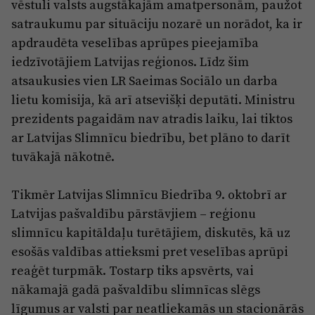
vēstuli valsts augstākajām amatpersonām, paužot
satraukumu par situāciju nozarē un norādot, ka ir
apdraudēta veselības aprūpes pieejamība
iedzīvotājiem Latvijas reģionos. Līdz šim
atsaukusies vien LR Saeimas Sociālo un darba
lietu komisija, kā arī atsevišķi deputāti. Ministru
prezidents pagaidām nav atradis laiku, lai tiktos
ar Latvijas Slimnīcu biedrību, bet plāno to darīt
tuvākajā nākotnē.
Tikmēr Latvijas Slimnīcu Biedrība 9. oktobrī ar
Latvijas pašvaldību pārstāvjiem – reģionu
slimnīcu kapitāldaļu turētājiem, diskutēs, kā uz
esošās valdības attieksmi pret veselības aprūpi
reaģēt turpmāk. Tostarp tiks apsvērts, vai
nākamajā gadā pašvaldību slimnīcas slēgs
līgumus ar valsti par neatliekamās un stacionārās