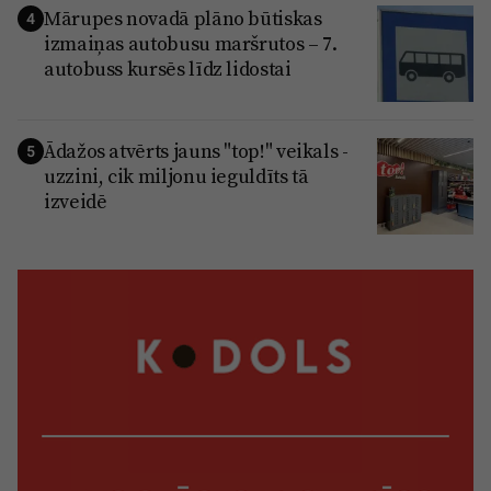
Mārupes novadā plāno būtiskas
4
izmaiņas autobusu maršrutos – 7.
autobuss kursēs līdz lidostai
Ādažos atvērts jauns "top!" veikals -
5
uzzini, cik miljonu ieguldīts tā
izveidē