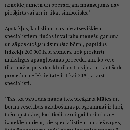
izmeklējumiem un operācijām finansējums nav
piešķirts vai arī ir tikai simbolisks."
Apstākļos, kad slimnīcās pie atsevišķiem
speciālistiem rindas ir vairāku mēnešu garumā
un sāpes cieš jau dzimušie bērni, papildus
līdzekļi 200 000 latu apmērā tiek piešķirti
mākslīgās apaugļošanas procedūrām, ko veic
tikai dažas privātās klīnikas Latvijā. Turklāt šādu
procedūru efektivitāte ir tikai 30 %, atzīst
speciālisti.
"Tas, ka papildus nauda tiek piešķirta Mātes un
bērna veselības uzlabošanas programmai ir labi,
taču apstākļos, kad tieši bērni gaida rindās uz
izmeklējumiem, pie speciālistiem un cieš sāpes,