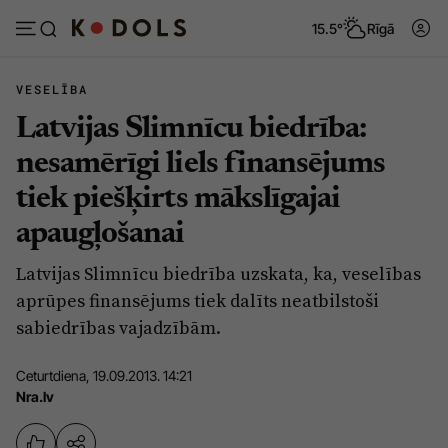
15.5°
Rīgā
VESELĪBA
Latvijas Slimnīcu biedrība:
Abonēt
Pieslēgties
nesamērīgi liels finansējums
tiek piešķirts mākslīgajai
Ziņas
Tēmas
apaugļošanai
Politika
Viedokļi
Latvijas Slimnīcu biedrība uzskata, ka, veselības
Pašvaldības
Dzīve un ticība
aprūpes finansējums tiek dalīts neatbilstoši
Izglītība
Ekonomika
sabiedrības vajadzībām.
Veselība
Krimināli
Ceturtdiena, 19.09.2013. 14:21
Ģimene
Izklaide
Nra.lv
Vide
Sarunas