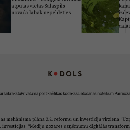
atpūtas vietās Salaspils
kanāl
novadā labāk nepeldēties
izdev
Kapt
dalā
ar laikrakstu
Privātuma politika
Ētikas kodekss
Lietošanas noteikumi
Pārredz
bas mehānisma plāna 2.2. reformu un investīciju virziena “
5.i. investīcijas “Mediju nozares uzņēmumu digitālās transform