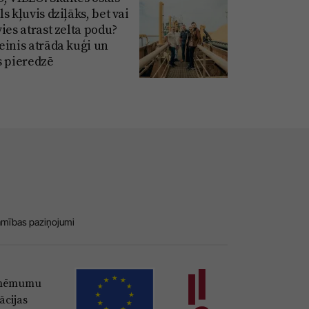
s kļuvis dziļāks, bet vai
ies atrast zelta podu?
einis atrāda kuģi un
s pieredzē
amības paziņojumi
Uzņēmumu
ācijas