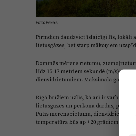
Foto: Pexels
Pirmdien daudzviet īslaicīgi līs, lokāli
lietusgāzes, bet starp mākoņiem uzspīdē
Dominēs mērens rietumu, ziemeļrietumu
līdz 15-17 metriem sekundē (m/s), pēcp
dienvidrietumiem. Maksimālā gaisa tem
Rīgā brīžiem uzlīs, kā arī ir varbūtība,
lietusgāzes un pērkona dārdus, pēcpusd
Pūtīs mērens rietumu, dienvidrietumu v
temperatūra būs ap +20 grādiem.