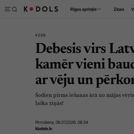
Ropaži
Rīgas apriņķis
Ziņas
V
Pasākumi
Sludinājumi
VIDE
Debesis virs Latv
kamēr vieni baudīs
ar vēju un pērko
Šodien pirms iešanas ārā no mājas vērts 
laika ziņās!
Pirmdiena, 06.07.2026. 08:34
Kodols.lv