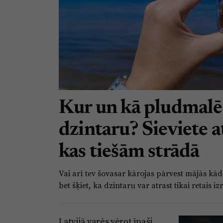
Kur un kā pludmalē 
dzintaru? Sieviete at
kas tiešām strādā
Vai arī tev šovasar kārojas pārvest mājās kā
bet šķiet, ka dzintaru var atrast tikai retais iz
Latvijā varēs vērot īpaši