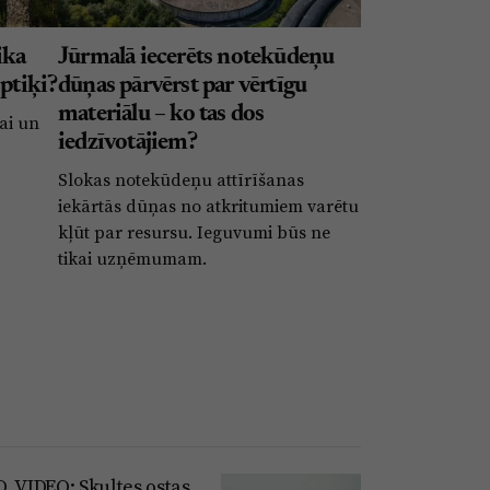
ika
Jūrmalā iecerēts notekūdeņu
optiķi?
dūņas pārvērst par vērtīgu
materiālu – ko tas dos
ai un
iedzīvotājiem?
Slokas notekūdeņu attīrīšanas
iekārtās dūņas no atkritumiem varētu
kļūt par resursu. Ieguvumi būs ne
tikai uzņēmumam.
, VIDEO: Skultes ostas