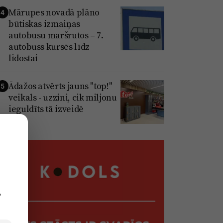
Mārupes novadā plāno
4
būtiskas izmaiņas
autobusu maršrutos – 7.
autobuss kursēs līdz
lidostai
Ādažos atvērts jauns "top!"
5
veikals - uzzini, cik miljonu
ieguldīts tā izveidē
,