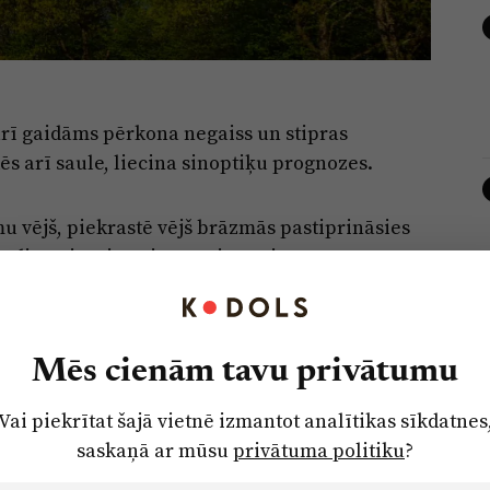
 arī gaidāms pērkona negaiss un stipras
s arī saule, liecina sinoptiķu prognozes.
 vējš, piekrastē vējš brāzmās pastiprināsies
usdienā iegriezīsies no rietumiem,
peratūra būs +15...+20 grādu robežās.
 ka kāds gubu-lietus mākonis nesīs stipras
Mēs cienām tavu privātumu
ienā nokrišņi mitēsies, un uzspīdēs saule.
ējš, brāzmās sasniegs 15 m/s. Maksimālā gaisa
Vai piekrītat šajā vietnē izmantot analītikas sīkdatnes
saskaņā ar mūsu
privātuma politiku
?