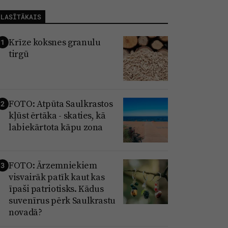
LASĪTĀKAIS
Krīze koksnes granulu
1
tirgū
FOTO: Atpūta Saulkrastos
2
kļūst ērtāka - skaties, kā
labiekārtota kāpu zona
FOTO: Ārzemniekiem
3
visvairāk patīk kaut kas
īpaši patriotisks. Kādus
suvenīrus pērk Saulkrastu
novadā?