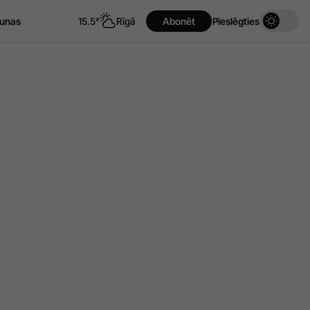
unas
15.5°
Rīgā
Abonēt
Pieslēgties