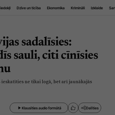
iedokļi
Dzīve un ticība
Ekonomika
Krimināli
Izklaide
Sar
ijas sadalīsies:
 sauli, citi cīnīsies
nu
ieskatīties ne tikai logā, bet arī jaunākajās
Klausīties audio formātā
Dalīties