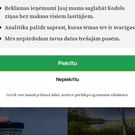
Reklāmas ieņēmumi ļauj mums saglabāt Kodols
ziņas bez maksas visiem lasītājiem.
Analītika palīdz saprast, kuras tēmas tev ir svarīgas
Mēs nepārdodam tavus datus trešajām pusēm.
Piekrītu
Nepiekrītu
Izvēli vari mainīt jebkurā laikā, notīrot pārlūkprogrammas sīkdatnes.