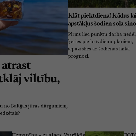
Klāt piektdiena! Kādus la
apstākļus šodien sola sin
Pirms liec punktu darba nedēļ
ķeries pie brīvdienu plāniem,
iepazīsties ar šodienas laika
prognozi.
atrast
klāj viltību,
du no Baltijas jūras dārgumiem,
redzētais?
Uzmanību – zilaļģes! Vairākās
FOTO