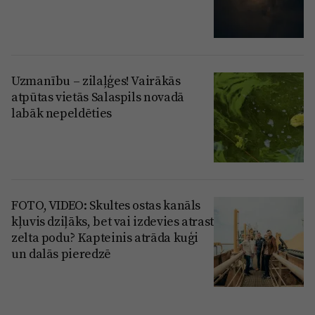
Uzmanību – zilaļģes! Vairākās
atpūtas vietās Salaspils novadā
labāk nepeldēties
FOTO, VIDEO: Skultes ostas kanāls
kļuvis dziļāks, bet vai izdevies atrast
zelta podu? Kapteinis atrāda kuģi
un dalās pieredzē