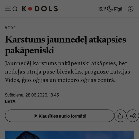
15.1°
Rīgā
VIDE
Karstums jaunnedēļ atkāpsies
Abonēt
Pieslēgties
pakāpeniski
Jaunnedēļ karstums pakāpeniski atkāpsies, bet
Ziņas
Tēmas
nedēļas otrajā pusē biežāk līs, prognozē Latvijas
Politika
Viedokļi
Vides, ģeoloģijas un meteoroloģijas centrā.
Pašvaldības
Dzīve un ticība
Svētdiena, 28.06.2026. 18:45
Izglītība
Ekonomika
LETA
Veselība
Krimināli
Klausīties audio formātā
Ģimene
Izklaide
Vide
Sarunas