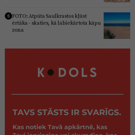
FOTO: Atpūta Saulkrastos kļūst
5
ērtāka - skaties, kā labiekārtota kāpu
zona