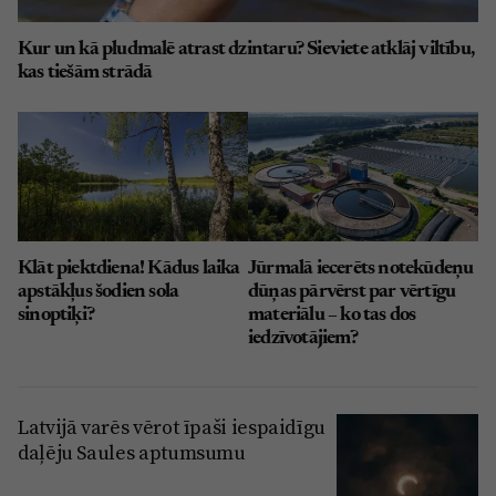
Kur un kā pludmalē atrast dzintaru? Sieviete atklāj viltību,
kas tiešām strādā
Klāt piektdiena! Kādus laika
Jūrmalā iecerēts notekūdeņu
apstākļus šodien sola
dūņas pārvērst par vērtīgu
sinoptiķi?
materiālu – ko tas dos
iedzīvotājiem?
Latvijā varēs vērot īpaši iespaidīgu
daļēju Saules aptumsumu