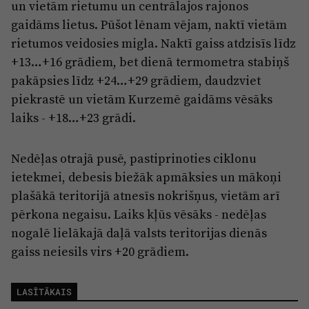
un vietām rietumu un centrālajos rajonos
gaidāms lietus. Pūšot lēnam vējam, naktī vietām
rietumos veidosies migla. Naktī gaiss atdzisīs līdz
+13…+16 grādiem, bet dienā termometra stabiņš
pakāpsies līdz +24…+29 grādiem, daudzviet
piekrastē un vietām Kurzemē gaidāms vēsāks
laiks - +18…+23 grādi.
Nedēļas otrajā pusē, pastiprinoties ciklonu
ietekmei, debesis biežāk apmāksies un mākoņi
plašākā teritorijā atnesīs nokrišņus, vietām arī
pērkona negaisu. Laiks kļūs vēsāks - nedēļas
nogalē lielākajā daļā valsts teritorijas dienās
gaiss neiesils virs +20 grādiem.
LASĪTĀKAIS