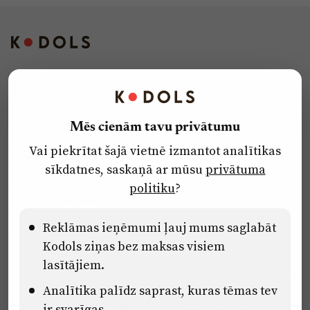
Kontakti
Reklāma
Mēs cienām tavu privātumu
Par laikrakstu
Vai piekrītat šajā vietnē izmantot analītikas
Privātuma politika
sīkdatnes, saskaņā ar mūsu
privātuma
Ētikas kodekss
politiku
?
Lietošanas noteikumi
Pārredzamības paziņojumi
Reklāmas ieņēmumi ļauj mums saglabāt
Kodols ziņas bez maksas visiem
lasītājiem.
Eiropas Savienības Atveseļošanas un noturības mehānisma plāna
Analītika palīdz saprast, kuras tēmas tev
2.2. reformu un investīciju virziena “Uzņēmumu digitālā
transformācija un inovācijas” 2.2.1.5.i. investīcijas “Mediju nozares
ir svarīgas.