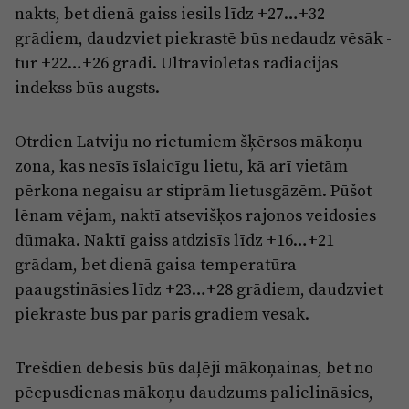
Reklāma
nakts, bet dienā gaiss iesils līdz +27…+32
Jūrmala
grādiem, daudzviet piekrastē būs nedaudz vēsāk -
Par laikrakstu
tur +22…+26 grādi. Ultravioletās radiācijas
Privātuma politika
indekss būs augsts.
Ētikas kodekss
Lietošanas noteikumi
Otrdien Latviju no rietumiem šķērsos mākoņu
zona, kas nesīs īslaicīgu lietu, kā arī vietām
Pārredzamības paziņojumi
pērkona negaisu ar stiprām lietusgāzēm. Pūšot
Sludinājumi
lēnam vējam, naktī atsevišķos rajonos veidosies
dūmaka. Naktī gaiss atdzisīs līdz +16…+21
grādam, bet dienā gaisa temperatūra
paaugstināsies līdz +23…+28 grādiem, daudzviet
piekrastē būs par pāris grādiem vēsāk.
Trešdien debesis būs daļēji mākoņainas, bet no
pēcpusdienas mākoņu daudzums palielināsies,