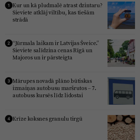
Kur un kā pludmalē atrast dzintaru?
1
Sieviete atklāj viltību, kas tiešām
strādā
“Jūrmala laikam ir Latvijas Šveice.”
2
Sieviete salīdzina cenas Rīgā un
Majoros un ir pārsteigta
Mārupes novadā plāno būtiskas
3
izmaiņas autobusu maršrutos – 7.
autobuss kursēs līdz lidostai
Krīze koksnes granulu tirgū
4