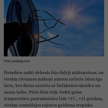
Sports
Pasākumi
Drošība
Pierīga
Projekti
Ādaži
Mediju atbalsta fonds
Ķekava
Zivju fonds
Mārupe
Zaļā nākotne
Foto: pixabay.com
Olaine
Iedvesmai nav vecuma
Pirmdien naktī debesis būs daļēji mākoņainas, un
vietām rietumos mākoņi atnesīs nelielu īslaicīgu
Ropaži
Vide
lietu, bet diena aizritēs ar lielākoties skaidru un
Salaspils
Kodols
sausu laiku. Pūtīs lēns vējš. Naktī gaisa
Saulkrasti
temperatūra pazemināsies līdz +17…+21 grādam,
Kontakti
vietām centrālajos rajonos gaidāma tropiska
Sigulda