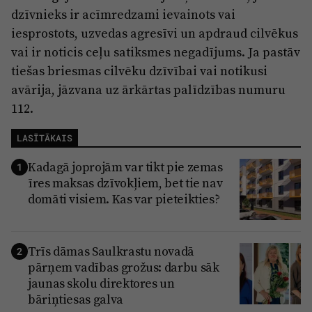
dzīvnieks ir acīmredzami ievainots vai
iesprostots, uzvedas agresīvi un apdraud cilvēkus
vai ir noticis ceļu satiksmes negadījums. Ja pastāv
tiešas briesmas cilvēku dzīvībai vai notikusi
avārija, jāzvana uz ārkārtas palīdzības numuru
112.
LASĪTĀKAIS
Kadagā joprojām var tikt pie zemas
1
īres maksas dzīvokļiem, bet tie nav
domāti visiem. Kas var pieteikties?
Trīs dāmas Saulkrastu novadā
2
pārņem vadības grožus: darbu sāk
jaunas skolu direktores un
bāriņtiesas galva