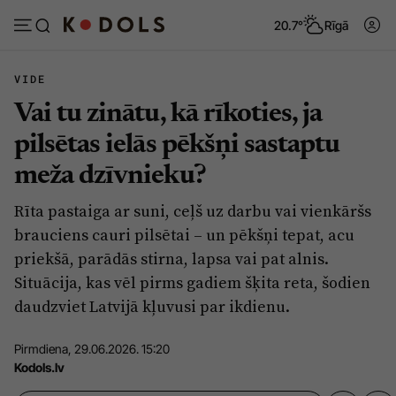
20.7°
Rīgā
VIDE
Vai tu zinātu, kā rīkoties, ja
Abonēt
Pieslēgties
pilsētas ielās pēkšņi sastaptu
meža dzīvnieku?
Ziņas
Tēmas
Rīta pastaiga ar suni, ceļš uz darbu vai vienkāršs
Politika
Viedokļi
brauciens cauri pilsētai – un pēkšņi tepat, acu
Pašvaldības
Dzīve un ticība
priekšā, parādās stirna, lapsa vai pat alnis.
Situācija, kas vēl pirms gadiem šķita reta, šodien
Izglītība
Ekonomika
daudzviet Latvijā kļuvusi par ikdienu.
Veselība
Krimināli
Pirmdiena, 29.06.2026. 15:20
Ģimene
Izklaide
Kodols.lv
Vide
Sarunas