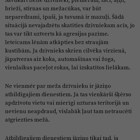
brieži, stirnas un mežacūkas, var būt
neparedzami, īpaši, ja tuvumā ir mazuļi. Šādā
situācijā nevajadzētu skatīties dzīvniekam acīs, jo
tas var tikt uztverts kā agresijas pazīme.
Ieteicams lēnām atkāpties bez straujām
kustībām. Ja dzīvnieks skrien cilvēka virzienā,
jāpatveras aiz koka, automašīnas vai žoga,
vienlaikus paceļot rokas, lai izskatītos lielākam.
Ne vienmēr par meža dzīvnieku ir jāziņo
atbildīgajiem dienestiem. Ja tas vienkārši šķērso
apdzīvotu vietu vai mierīgi uzturas teritorijā un
nevienu neapdraud, vislabāk ļaut tam netraucēti
atgriezties mežā.
Atbildīgajiem dienestiem jāziņo tikai tad, ja