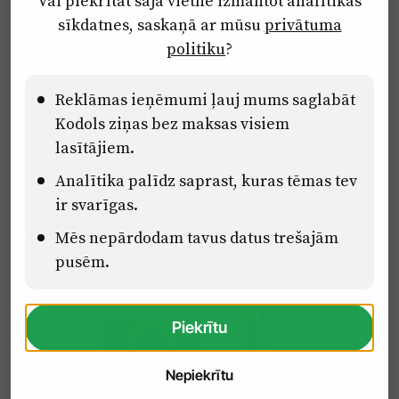
Vai piekrītat šajā vietnē izmantot analītikas
Privātuma politika
sīkdatnes, saskaņā ar mūsu
privātuma
Ētikas kodekss
politiku
?
Lietošanas noteikumi
Pārredzamības paziņojumi
Reklāmas ieņēmumi ļauj mums saglabāt
Kodols ziņas bez maksas visiem
lasītājiem.
Eiropas Savienības Atveseļošanas un noturības mehānisma plāna
Analītika palīdz saprast, kuras tēmas tev
2.2. reformu un investīciju virziena “Uzņēmumu digitālā
transformācija un inovācijas” 2.2.1.5.i. investīcijas “Mediju nozares
ir svarīgas.
uzņēmumu digitālās transformācijas veicināšana” pasākuma
“Mācības mediju nozares speciālistu digitālās kompetences un
Mēs nepārdodam tavus datus trešajām
zināšanu pilnveidošanai” projektā Latvijas Mediju nozares
pusēm.
kompetenču centrs (2.2.1.5.i.0/2/24/A/CFLA/001).
Piekrītu
Nepiekrītu