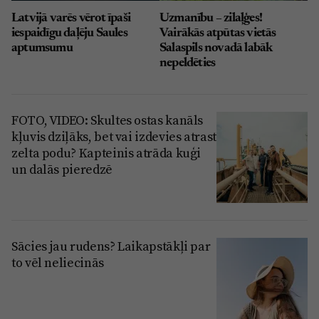
Latvijā varēs vērot īpaši
Uzmanību – zilaļģes!
iespaidīgu daļēju Saules
Vairākās atpūtas vietās
aptumsumu
Salaspils novadā labāk
nepeldēties
FOTO, VIDEO: Skultes ostas kanāls
kļuvis dziļāks, bet vai izdevies atrast
zelta podu? Kapteinis atrāda kuģi
un dalās pieredzē
Sācies jau rudens? Laikapstākļi par
to vēl neliecinās