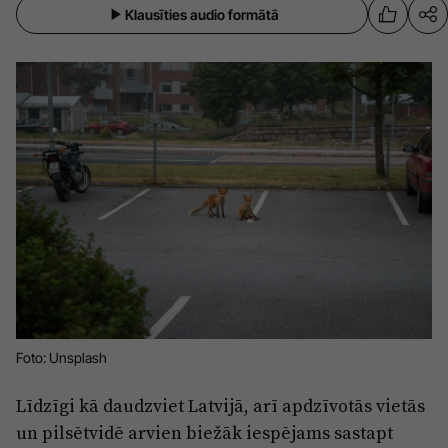
Klausīties audio formātā
Sports
Pasākumi
Drošība
Pierīga
Projekti
Ādaži
Mediju atbalsta fonds
Ķekava
Zivju fonds
Mārupe
Zaļā nākotne
Olaine
Iedvesmai nav vecuma
Ropaži
Vide
Foto: Unsplash
Salaspils
Kodols
Saulkrasti
Līdzīgi kā daudzviet Latvijā, arī apdzīvotās vietās
Kontakti
un pilsētvidē arvien biežāk iespējams sastapt
Sigulda