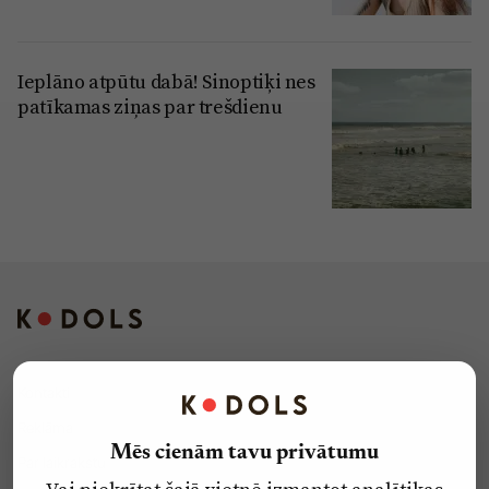
Ieplāno atpūtu dabā! Sinoptiķi nes
patīkamas ziņas par trešdienu
Kontakti
Reklāma
Mēs cienām tavu privātumu
Par laikrakstu