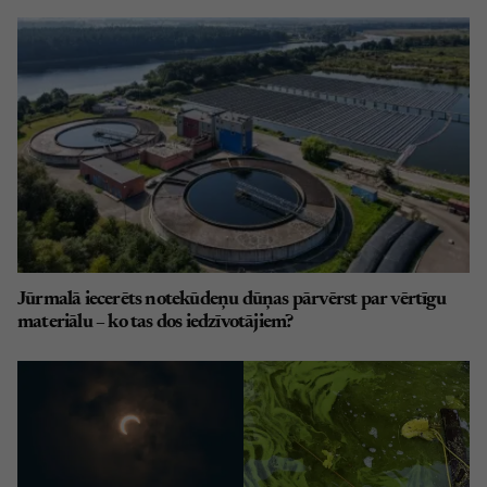
Jūrmalā iecerēts notekūdeņu dūņas pārvērst par vērtīgu
materiālu – ko tas dos iedzīvotājiem?