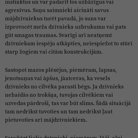
instinktus un var padarīt tos uzbāzīgus vai
agresīvus. Suņu saimnieki aicināti savus
mājdzīvniekus turēt pavadā, jo suns var
izprovocēt meža dzīvnieka uzbrukumu vai pats
gūt smagas traumas. Svarīgi arī neatņemt
dzīvniekam iespēju atkāpties, neiespiežot to stūrī
starp žogiem vai citām konstrukcijām.
Sastopot mazos plēsējus, piemēram, lapsas,
jenotsuņus vai āpšus, jāatceras, ka vesels
dzīvnieks no cilvēka parasti bēgs. Ja dzīvnieks
nebaidās no trokšņa, tuvojas cilvēkiem vai
uzvedas pārdroši, tas var būt slims. Šādā situācijā
tam nedrīkst tuvoties un tam nedrīkst ļaut
pietuvoties arī mājdzīvniekiem.
Savukārt lielie dzīvnieki, piemēram, lāči, aļņi,