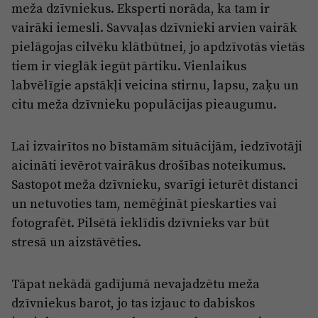
Reklāma
meža dzīvniekus. Eksperti norāda, ka tam ir
Jūrmala
vairāki iemesli. Savvaļas dzīvnieki arvien vairāk
Par laikrakstu
pielāgojas cilvēku klātbūtnei, jo apdzīvotās vietās
Privātuma politika
tiem ir vieglāk iegūt pārtiku. Vienlaikus
Ētikas kodekss
labvēlīgie apstākļi veicina stirnu, lapsu, zaķu un
citu meža dzīvnieku populācijas pieaugumu.
Lietošanas noteikumi
Pārredzamības paziņojumi
Lai izvairītos no bīstamām situācijām, iedzīvotāji
Sludinājumi
aicināti ievērot vairākus drošības noteikumus.
Sastopot meža dzīvnieku, svarīgi ieturēt distanci
un netuvoties tam, nemēģināt pieskarties vai
fotografēt. Pilsētā ieklīdis dzīvnieks var būt
stresā un aizstāvēties.
Tāpat nekādā gadījumā nevajadzētu meža
dzīvniekus barot, jo tas izjauc to dabiskos