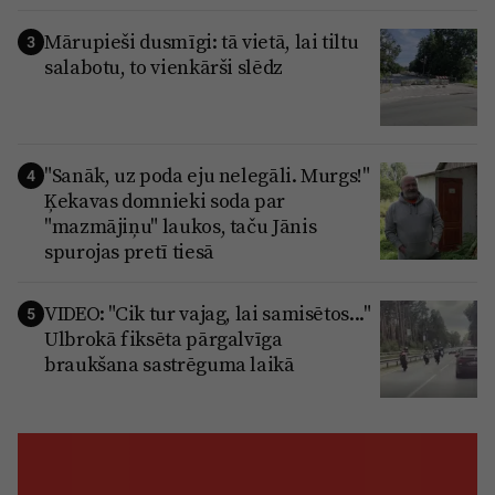
Mārupieši dusmīgi: tā vietā, lai tiltu
3
salabotu, to vienkārši slēdz
"Sanāk, uz poda eju nelegāli. Murgs!"
4
Ķekavas domnieki soda par
"mazmājiņu" laukos, taču Jānis
spurojas pretī tiesā
VIDEO: "Cik tur vajag, lai samisētos..."
5
Ulbrokā fiksēta pārgalvīga
braukšana sastrēguma laikā