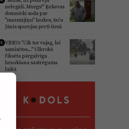
nelegāli. Murgs!" Ķekavas
domnieki soda par
"mazmājiņu" laukos, taču
Jānis spurojas pretī tiesā
VIDEO: "Cik tur vajag, lai
5
samisētos..." Ulbrokā
fiksēta pārgalvīga
braukšana sastrēguma
laikā
,