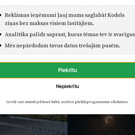
a masa - termometra stabiņš daudzviet sasniegs
Reklāmas ieņēmumi ļauj mums saglabāt Kodols
ziņas bez maksas visiem lasītājiem.
Analītika palīdz saprast, kuras tēmas tev ir svarīgas
Mēs nepārdodam tavus datus trešajām pusēm.
Piekrītu
Nepiekrītu
Izvēli vari mainīt jebkurā laikā, notīrot pārlūkprogrammas sīkdatnes.