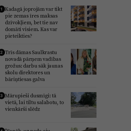
Kadagā joprojām var tikt
1
pie zemas īres maksas
dzīvokļiem, bet tie nav
domāti visiem. Kas var
pieteikties?
Trīs dāmas Saulkrastu
2
novadā pārņem vadības
grožus: darbu sāk jaunas
skolu direktores un
bāriņtiesas galva
Mārupieši dusmīgi: tā
3
vietā, lai tiltu salabotu, to
vienkārši slēdz
"Sanāk, uz poda eju
4