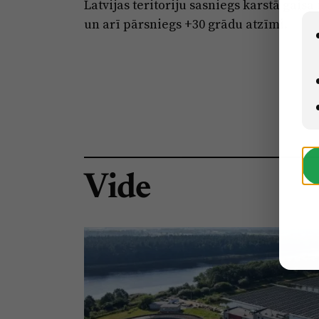
Latvijas teritoriju sasniegs karstā gais
un arī pārsniegs +30 grādu atzīmi.
Vide