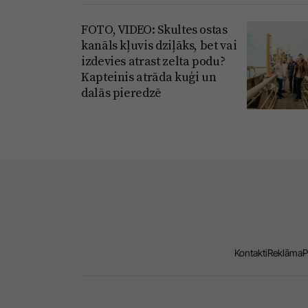
FOTO, VIDEO: Skultes ostas
kanāls kļuvis dziļāks, bet vai
izdevies atrast zelta podu?
Kapteinis atrāda kuģi un
dalās pieredzē
Kontakti
Reklāma
P