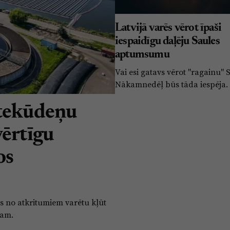
Latvijā varēs vērot īpaši
iespaidīgu daļēju Saules
aptumsumu
Vai esi gatavs vērot "ragainu" 
Nākamnedēļ būs tāda iespēja.
otekūdeņu
vērtīgu
os
s no atkritumiem varētu kļūt
mam.