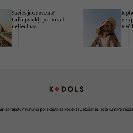
Sācies jau rudens?
Iepl
Laikapstākļi par to vēl
nes 
neliecinās
treš
ar laikrakstu
Privātuma politika
Ētikas kodekss
Lietošanas noteikumi
Pārredz