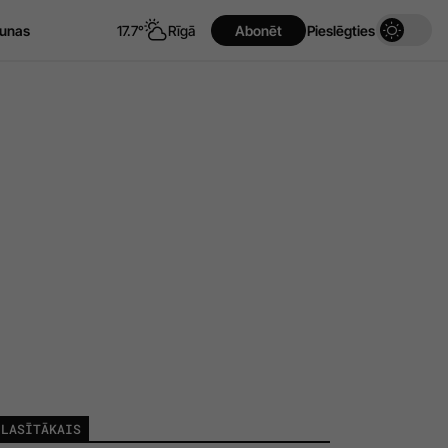
unas
17.7°
Rīgā
Abonēt
Pieslēgties
LASĪTĀKAIS