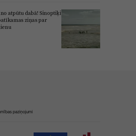
āno atpūtu dabā! Sinoptiķi
patīkamas ziņas par
dienu
amības paziņojumi