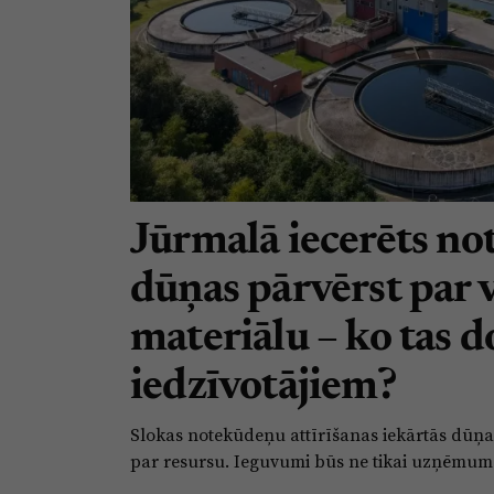
Jūrmalā iecerēts n
dūņas pārvērst par 
materiālu – ko tas d
iedzīvotājiem?
Slokas notekūdeņu attīrīšanas iekārtās dūņa
par resursu. Ieguvumi būs ne tikai uzņēmu