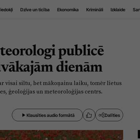
iedokļi
Dzīve un ticība
Ekonomika
Krimināli
Izklaide
Sar
teorologi publicē
tuvākajām dienām
r visai siltu, bet mākoņainu laiku, tomēr lietus
des, ģeoloģijas un meteoroloģijas centrs.
Klausīties audio formātā
Dalīties