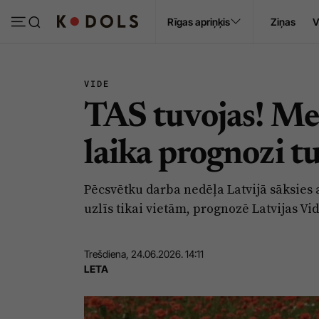
Ropaži
Rīgas apriņķis
Ziņas
V
Pasākumi
Sludinājumi
VIDE
TAS tuvojas! Me
laika prognozi 
Pēcsvētku darba nedēļa Latvijā sāksies a
uzlīs tikai vietām, prognozē Latvijas Vi
Trešdiena, 24.06.2026. 14:11
LETA