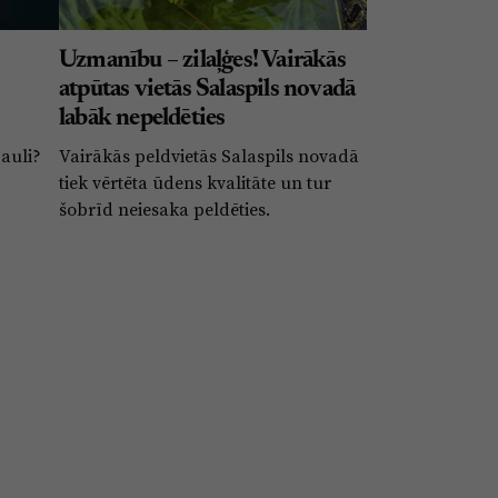
Uzmanību – zilaļģes! Vairākās
atpūtas vietās Salaspils novadā
labāk nepeldēties
Sauli?
Vairākās peldvietās Salaspils novadā
tiek vērtēta ūdens kvalitāte un tur
šobrīd neiesaka peldēties.