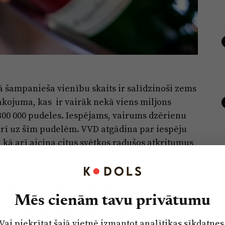
ā šampanieša vienību skaits ir salīdzinoši zems
akojuma, kas ir vairāk nekā viens miljons
 300 000 pudeles. Iespējams, vairums dzērienu
arī uz šīm pudelēm. VVD atgādina par iespēju
kā arī aicina citus svētkos radušos atkritumus
atgriezuši atkārtoti uzpildāmos stikla
Mēs cienām tavu privātumu
kā apjomā ir vienreizlietojamais stikla
oši zemais bezalkoholiskā šampanieša
Vai piekrītat šajā vietnē izmantot analītikas sīkdatnes