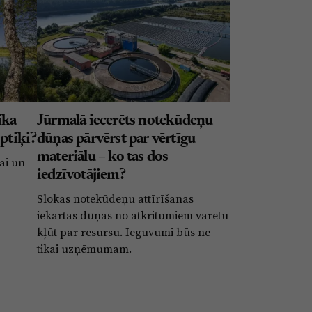
ika
Jūrmalā iecerēts notekūdeņu
optiķi?
dūņas pārvērst par vērtīgu
materiālu – ko tas dos
ai un
iedzīvotājiem?
Slokas notekūdeņu attīrīšanas
iekārtās dūņas no atkritumiem varētu
kļūt par resursu. Ieguvumi būs ne
tikai uzņēmumam.