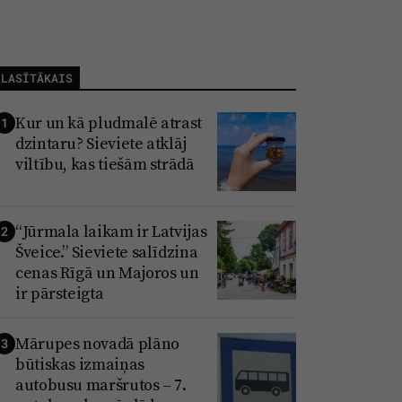
LASĪTĀKAIS
Kur un kā pludmalē atrast
1
dzintaru? Sieviete atklāj
viltību, kas tiešām strādā
“Jūrmala laikam ir Latvijas
2
Šveice.” Sieviete salīdzina
cenas Rīgā un Majoros un
ir pārsteigta
Mārupes novadā plāno
3
būtiskas izmaiņas
autobusu maršrutos – 7.