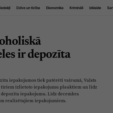
iedokļi
Dzīve un ticība
Ekonomika
Krimināli
Izklaide
Sar
oholiskā
es ir depozīta
zīta iepakojumos tiek patērēti vairumā, Valsts
r tīriem izlietoto iepakojumu plauktiem un līdz
o depozīta iepakojumu. Līdz decembra
em realizētajiem iepakojumiem.