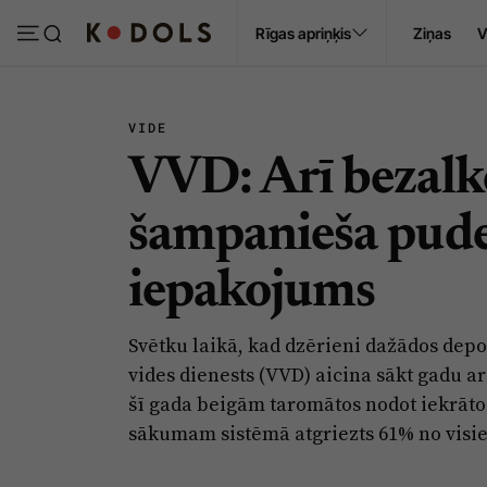
Ropaži
Rīgas apriņķis
Ziņas
V
Pasākumi
Sludinājumi
VIDE
VVD: Arī bezalk
šampanieša pudel
iepakojums
Svētku laikā, kad dzērieni dažādos depo
vides dienests (VVD) aicina sākt gadu a
šī gada beigām taromātos nodot iekrāt
sākumam sistēmā atgriezts 61% no visi