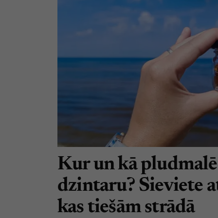
Kur un kā pludmalē 
dzintaru? Sieviete at
kas tiešām strādā