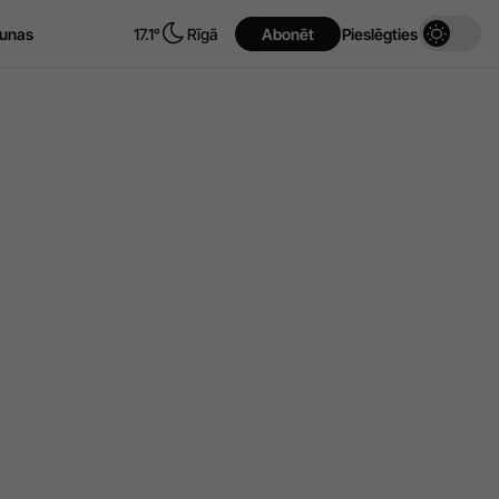
unas
17.1°
Rīgā
Abonēt
Pieslēgties