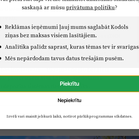
andrīz uz pusi mazāks, nekā kopējais stikla
saskaņā ar mūsu
privātuma politiku
?
a sistēmā kopumā ir reģistrēti 66 dažādi
 veidi.
Reklāmas ieņēmumi ļauj mums saglabāt Kodols
ziņas bez maksas visiem lasītājiem.
kuma SIA Depozīta Iepakojuma Operators (DIO)
iedot.lv” uzsācis ziedošanas iniciatīvu “Ziedo
Analītika palīdz saprast, kuras tēmas tev ir svarīgas
ājiem ir iespēja ziedot depozīta maksu par
Mēs nepārdodam tavus datus trešajām pusēm.
mātu tīklā visā Latvijā. Depozīta maksu
ības iniciatīvām – Ukrainas bēgļu bērniem
eku patversmēm visā Latvijā. Ziedošanas
Piekrītu
u depozīta sistēmas darbības laiku.
Nepiekrītu
Izvēli vari mainīt jebkurā laikā, notīrot pārlūkprogrammas sīkdatnes.