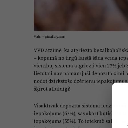
Foto - pixabay.com
VVD atzīmē, ka atgriezto bezalkoholisk
– kopumā no tirgū laistā šāda veida iep
vienību, sistēmā atgriezti vien 27% jeb
lietotāji nav pamanījuši depozīta zīmi 
nodot dzirkstošo dzērienu iepakojumus, 
šķirot atbildīgi!
Visaktīvāk depozīta sistēmā iedzīvotāji 
iepakojums (67%), savukārt būtiski mazā
iepakojums (55%). To ietekmē salīdzin