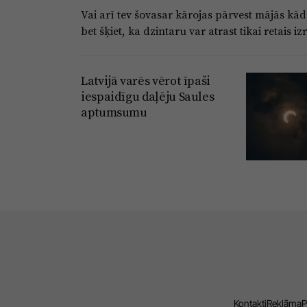
Vai arī tev šovasar kārojas pārvest mājās kā
bet šķiet, ka dzintaru var atrast tikai retais iz
Latvijā varēs vērot īpaši
iespaidīgu daļēju Saules
aptumsumu
Kontakti
Reklāma
P