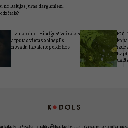
du no Baltijas jūras dārgumiem,
redzētais?
Uzmanību – zilaļģes! Vairākās
FOTO
atpūtas vietās Salaspils
kanāl
novadā labāk nepeldēties
izdev
Kapt
dalā
ar laikrakstu
Privātuma politika
Ētikas kodekss
Lietošanas noteikumi
Pārredz