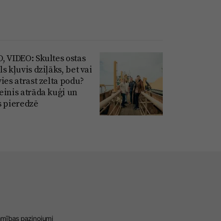
, VIDEO: Skultes ostas
s kļuvis dziļāks, bet vai
ies atrast zelta podu?
einis atrāda kuģi un
s pieredzē
amības paziņojumi