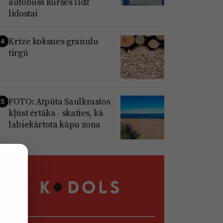
autobuss kursēs līdz
lidostai
Krīze koksnes granulu
4
tirgū
FOTO: Atpūta Saulkrastos
5
kļūst ērtāka - skaties, kā
labiekārtota kāpu zona
,