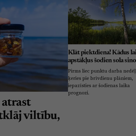
Klāt piektdiena! Kādus la
apstākļus šodien sola sin
Pirms liec punktu darba nedēļ
ķeries pie brīvdienu plāniem,
iepazīsties ar šodienas laika
prognozi.
atrast
klāj viltību,