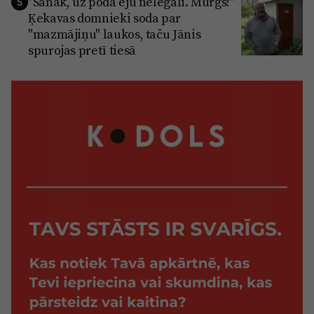
"Sanāk, uz poda eju nelegāli. Murgs!"
5
Ķekavas domnieki soda par
"mazmājiņu" laukos, taču Jānis
spurojas pretī tiesā