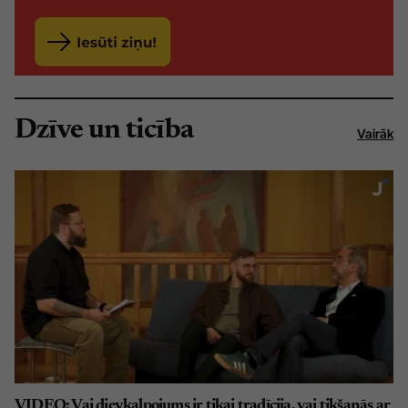
Dzīve un ticība
Vairāk
VIDEO: Vai dievkalpojums ir tikai tradīcija, vai tikšanās ar