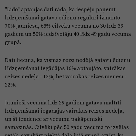
Reklāma
Jūrmala
"Lido" aptaujas dati rāda, ka iespēju paņemt
Par laikrakstu
līdzņemšanai gatavo ēdienu regulāri izmanto
Privātuma politika
70% jauniešu, 65% cilvēku vecumā no 30 līdz 39
gadiem un 50% iedzīvotāju 40 līdz 49 gadu vecuma
Ētikas kodekss
grupā.
Lietošanas noteikumi
Pārredzamības paziņojumi
Dati liecina, ka vismaz reizi nedēļā gatavu ēdienu
līdzņemšanai iegādājas 16% aptaujāto, vairākas
Sludinājumi
reizes nedēļā - 13%, bet vairākas reizes mēnesī -
22%.
Jaunieši vecumā līdz 29 gadiem gatavu maltīti
līdzņemšanai iegādājas vairākas reizes nedēļā,
un šī tendence ar vecumu pakāpeniski
samazinās. Cilvēki pēc 50 gadu vecuma to izvēlas
retāk, savukārt piektā daļa šajā grupā atzīst, ka