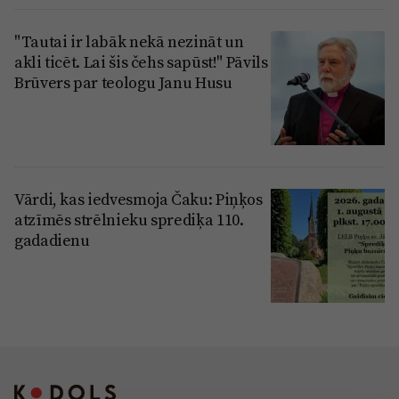
"Tautai ir labāk nekā nezināt un
akli ticēt. Lai šis čehs sapūst!" Pāvils
Brūvers par teologu Janu Husu
Vārdi, kas iedvesmoja Čaku: Piņķos
atzīmēs strēlnieku sprediķa 110.
gadadienu