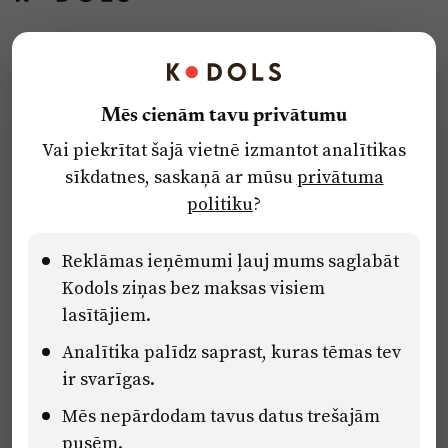
Kontakti
Reklāma
Mēs cienām tavu privātumu
Par laikrakstu
Vai piekrītat šajā vietnē izmantot analītikas
Privātuma politika
sīkdatnes, saskaņā ar mūsu
privātuma
Ētikas kodekss
politiku
?
Lietošanas noteikumi
Pārredzamības paziņojumi
Reklāmas ieņēmumi ļauj mums saglabāt
Kodols ziņas bez maksas visiem
lasītājiem.
Eiropas Savienības Atveseļošanas un noturības mehānisma plāna
Analītika palīdz saprast, kuras tēmas tev
2.2. reformu un investīciju virziena “Uzņēmumu digitālā
transformācija un inovācijas” 2.2.1.5.i. investīcijas “Mediju nozares
ir svarīgas.
uzņēmumu digitālās transformācijas veicināšana” pasākuma
“Mācības mediju nozares speciālistu digitālās kompetences un
Mēs nepārdodam tavus datus trešajām
zināšanu pilnveidošanai” projektā Latvijas Mediju nozares
pusēm.