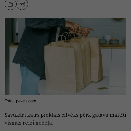
Sports
Pasākumi
Drošība
Pierīga
Projekti
Ādaži
Mediju atbalsta fonds
Ķekava
Zivju fonds
Mārupe
Zaļā nākotne
Olaine
Iedvesmai nav vecuma
Ropaži
Vide
Foto - pexels.com
Salaspils
Kodols
Savukārt katrs piektais cilvēks pērk gatavu maltīti
Saulkrasti
Kontakti
vismaz reizi nedēļā.
Sigulda