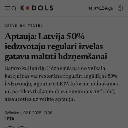
14.4°
Rīgā
DZĪVE UN TICĪBA
Aptauja: Latvijā 50%
Abonēt
Pieslēgties
iedzīvotāju regulāri izvēlas
gatavu maltīti līdzņemšanai
Ziņas
Tēmas
Gatavo kulināriju līdzņemšanai no veikala,
Politika
Viedokļi
kafejnīcas vai restorāna regulāri iegādājas 50%
Pašvaldības
Dzīve un ticība
iedzīvotāju, aģentūru LETA informē ēdināšanas
un pārtikas tirdzniecības uzņēmums AS "Lido",
Izglītība
Ekonomika
atsaucoties uz veikto aptauju.
Veselība
Krimināli
Svētdiena, 02.11.2025. 10:08
Ģimene
Izklaide
LETA
Vide
Sarunas