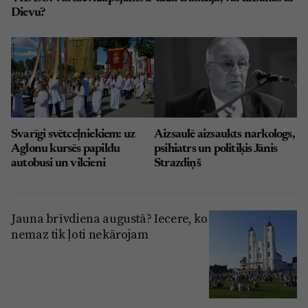
Dievu?
Svarīgi svētceļniekiem: uz
Aizsaulē aizsaukts narkologs,
Aglonu kursēs papildu
psihiatrs un politiķis Jānis
autobusi un vilcieni
Strazdiņš
Jauna brīvdiena augustā? Iecere, ko
nemaz tik ļoti nekārojam