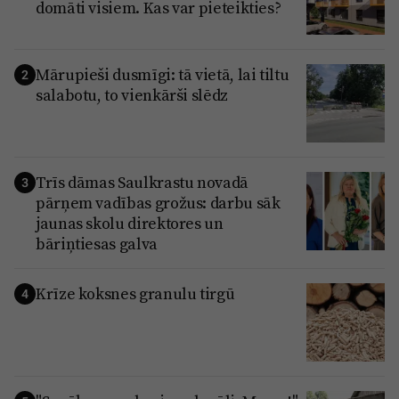
domāti visiem. Kas var pieteikties?
Mārupieši dusmīgi: tā vietā, lai tiltu
2
salabotu, to vienkārši slēdz
Trīs dāmas Saulkrastu novadā
3
pārņem vadības grožus: darbu sāk
jaunas skolu direktores un
bāriņtiesas galva
Krīze koksnes granulu tirgū
4