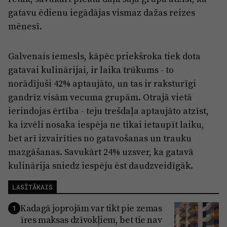
gatavu ēdienu iegādājas vismaz dažas reizes
mēnesī.
Galvenais iemesls, kāpēc priekšroka tiek dota
gatavai kulinārijai, ir laika trūkums - to
norādījuši 42% aptaujāto, un tas ir raksturīgi
gandrīz visām vecuma grupām. Otrajā vietā
ierindojas ērtība - teju trešdaļa aptaujāto atzīst,
ka izvēli nosaka iespēja ne tikai ietaupīt laiku,
bet arī izvairīties no gatavošanas un trauku
mazgāšanas. Savukārt 24% uzsver, ka gatavā
kulinārija sniedz iespēju ēst daudzveidīgāk.
LASĪTĀKAIS
Kadagā joprojām var tikt pie zemas
1
īres maksas dzīvokļiem, bet tie nav