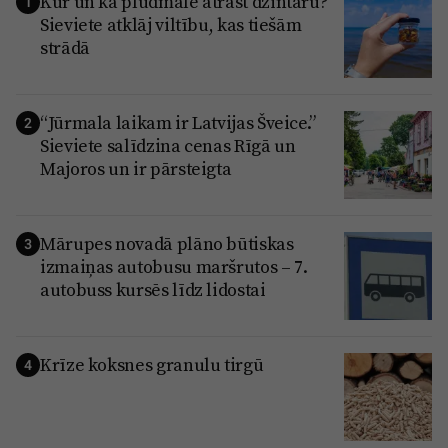
Kur un kā pludmalē atrast dzintaru?
1
Sieviete atklāj viltību, kas tiešām
strādā
“Jūrmala laikam ir Latvijas Šveice.”
2
Sieviete salīdzina cenas Rīgā un
Majoros un ir pārsteigta
Mārupes novadā plāno būtiskas
3
izmaiņas autobusu maršrutos – 7.
autobuss kursēs līdz lidostai
Krīze koksnes granulu tirgū
4