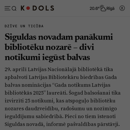
20.6°
Rīgā
DZĪVE UN TICĪBA
Siguldas novadam panākumi
Abonēt
Pieslēgties
bibliotēku nozarē – divi
notikumi iegūst balvas
Ziņas
Tēmas
29. aprīlī Latvijas Nacionālajā bibliotēkā tika
Politika
Viedokļi
apbalvoti Latvijas Bibliotekāru biedrības Gada
Pašvaldības
Dzīve un ticība
balvas nominācijas “Gada notikums Latvijas
bibliotēkās 2025” laureāti. Šogad balsošanai tika
Izglītība
Ekonomika
izvirzīti 25 notikumi, kas atspoguļo bibliotēku
Veselība
Krimināli
nozares daudzveidību, radošumu un nozīmīgo
Ģimene
Izklaide
ieguldījumu sabiedrībā. Pieci no tiem īstenoti
Siguldas novadā, informē pašvaldības pārstāvji.
Vide
Sarunas