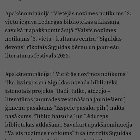
Reklāma
Jūrmala
Apakšnominācijā “Vietējās nozīmes notikums” 2.
Par laikrakstu
vietu ieguva Lēdurgas bibliotēkas atklāšana,
Privātuma politika
savukārt apakšnominācijā “Valsts nozīmes
Ētikas kodekss
notikums” 3. vietu - kultūras centra “Siguldas
devons” rīkotais Siguldas bērnu un jauniešu
Lietošanas noteikumi
literatūras festivāls 2025.
Pārredzamības paziņojumi
Sludinājumi
Apakšnominācijai “Vietējās nozīmes notikums”
tika izvirzīts arī Siguldas novada bibliotēkā
īstenotais projekts “Radi, tulko, atdzejo –
literatūras jaunrades veicināšana jauniešiem”,
ģimeņu pasākums “Izspēlē pasaku pilī”, nakts
pasākums “Biblio baisulis” un Lēdurgas
bibliotēkas atklāšana. Savukārt apakšnominācijā
“Valsts nozīmes notikums” tika izvirzīts Siguldas