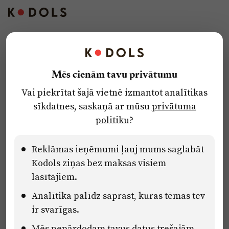
Kontakti
Reklāma
Mēs cienām tavu privātumu
Par laikrakstu
Vai piekrītat šajā vietnē izmantot analītikas
Privātuma politika
sīkdatnes, saskaņā ar mūsu
privātuma
Ētikas kodekss
politiku
?
Lietošanas noteikumi
Pārredzamības paziņojumi
Reklāmas ieņēmumi ļauj mums saglabāt
Kodols ziņas bez maksas visiem
lasītājiem.
Eiropas Savienības Atveseļošanas un noturības mehānisma plāna
Analītika palīdz saprast, kuras tēmas tev
2.2. reformu un investīciju virziena “Uzņēmumu digitālā
transformācija un inovācijas” 2.2.1.5.i. investīcijas “Mediju nozares
ir svarīgas.
uzņēmumu digitālās transformācijas veicināšana” pasākuma
“Mācības mediju nozares speciālistu digitālās kompetences un
Mēs nepārdodam tavus datus trešajām