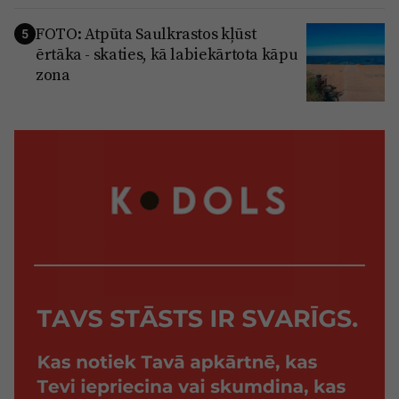
FOTO: Atpūta Saulkrastos kļūst
5
ērtāka - skaties, kā labiekārtota kāpu
zona