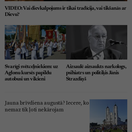
VIDEO: Vai dievkalpojums ir tikai tradīcija, vai tikšanās ar
Dievu?
Svarīgi svētceļniekiem: uz
Aizsaulē aizsaukts narkologs,
Aglonu kursēs papildu
psihiatrs un politiķis Jānis
autobusi un vilcieni
Strazdiņš
Jauna brīvdiena augustā? Iecere, ko
nemaz tik ļoti nekārojam