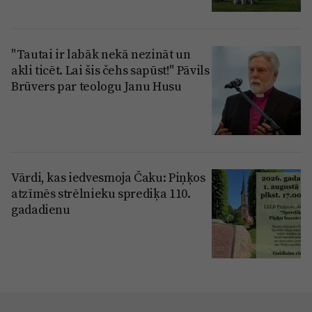
"Tautai ir labāk nekā nezināt un
akli ticēt. Lai šis čehs sapūst!" Pāvils
Brūvers par teologu Janu Husu
Vārdi, kas iedvesmoja Čaku: Piņķos
atzīmēs strēlnieku sprediķa 110.
gadadienu