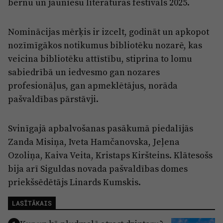
bērnu un jauniešu literatūras festivāls 2025.
Nominācijas mērķis ir izcelt, godināt un apkopot
nozīmīgākos notikumus bibliotēku nozarē, kas
veicina bibliotēku attīstību, stiprina to lomu
sabiedrībā un iedvesmo gan nozares
profesionāļus, gan apmeklētājus, norāda
pašvaldības pārstāvji.
Svinīgajā apbalvošanas pasākumā piedalījās
Zanda Misiņa, Iveta Hamčanovska, Jeļena
Ozoliņa, Kaiva Veita, Kristaps Kiršteins. Klātesošs
bija arī Siguldas novada pašvaldības domes
priekšsēdētājs Linards Kumskis.
LASĪTĀKAIS