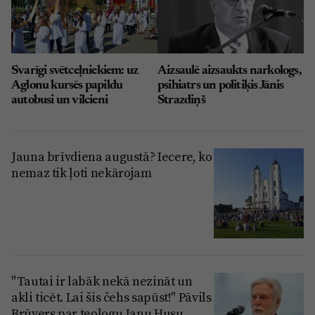
Svarīgi svētceļniekiem: uz
Aizsaulē aizsaukts narkologs,
Aglonu kursēs papildu
psihiatrs un politiķis Jānis
autobusi un vilcieni
Strazdiņš
Jauna brīvdiena augustā? Iecere, ko
nemaz tik ļoti nekārojam
"Tautai ir labāk nekā nezināt un
akli ticēt. Lai šis čehs sapūst!" Pāvils
Brūvers par teologu Janu Husu