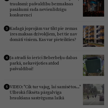
trauksmi: pašvaldību bezmaksas
pasākumi rada nevienlīdzīgu
konkurenci
Kadagā joprojām var tikt pie zemas
3
īres maksas dzīvokļiem, bet tie nav
domāti visiem. Kas var pieteikties?
Ja atradi šo ierīci Beberbeķu dabas
4
parkā, nekavējoties atdod
pašvaldībai!
VIDEO: "Cik tur vajag, lai samisētos..."
5
Ulbrokā fiksēta pārgalvīga
braukšana sastrēguma laikā