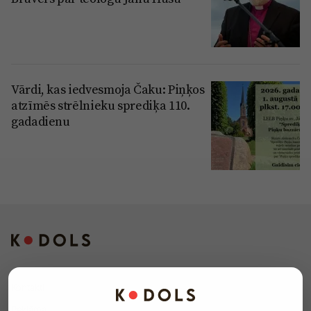
Vārdi, kas iedvesmoja Čaku: Piņķos
atzīmēs strēlnieku sprediķa 110.
gadadienu
Kontakti
Reklāma