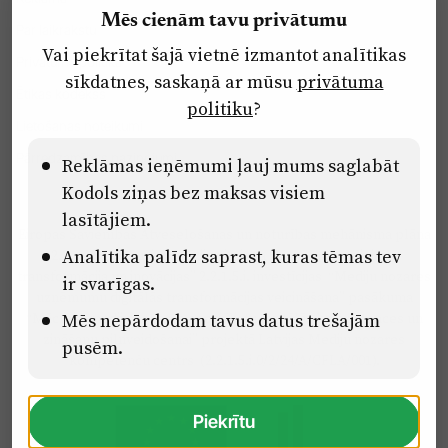
Mēs cienām tavu privātumu
Par laikrakstu
Vai piekrītat šajā vietnē izmantot analītikas
Privātuma politika
sīkdatnes, saskaņā ar mūsu
privātuma
Ētikas kodekss
politiku
?
Lietošanas noteikumi
Pārredzamības paziņojumi
Reklāmas ieņēmumi ļauj mums saglabāt
Kodols ziņas bez maksas visiem
lasītājiem.
Eiropas Savienības Atveseļošanas un noturības mehānisma plāna
Analītika palīdz saprast, kuras tēmas tev
2.2. reformu un investīciju virziena “Uzņēmumu digitālā
transformācija un inovācijas” 2.2.1.5.i. investīcijas “Mediju nozares
ir svarīgas.
uzņēmumu digitālās transformācijas veicināšana” pasākuma
Mēs nepārdodam tavus datus trešajām
“Mācības mediju nozares speciālistu digitālās kompetences un
zināšanu pilnveidošanai” projektā Latvijas Mediju nozares
pusēm.
kompetenču centrs (2.2.1.5.i.0/2/24/A/CFLA/001).
Piekrītu