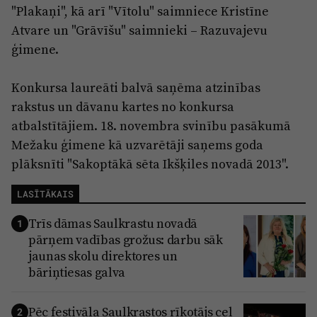
"Plakaņi", kā arī "Vītolu" saimniece Kristīne
Atvare un "Grāvīšu" saimnieki – Razuvajevu
ģimene.
Konkursa laureāti balvā saņēma atzinības
rakstus un dāvanu kartes no konkursa
atbalstītājiem. 18. novembra svinību pasākumā
Mežaku ģimene kā uzvarētāji saņems goda
plāksnīti "Sakoptākā sēta Ikšķiles novadā 2013".
LASĪTĀKAIS
Trīs dāmas Saulkrastu novadā
1
pārņem vadības grožus: darbu sāk
jaunas skolu direktores un
bāriņtiesas galva
Pēc festivāla Saulkrastos rīkotājs ceļ
2