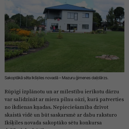
Sports
Pasākumi
Drošība
Pierīga
Projekti
Ādaži
Mediju atbalsta fonds
Ķekava
Zivju fonds
Mārupe
Zaļā nākotne
Sakoptākā sēta Ikšķiles novadā – Mazuru ģimenes daiļdārzs.
Olaine
Iedvesmai nav vecuma
Rūpīgi izplānotu un ar mīlestību ierīkotu dārzu
Ropaži
Vide
var salīdzināt ar miera pilnu oāzi, kurā patverties
Salaspils
no ikdienas kņadas. Nepieciešamība dzīvot
Kodols
skaistā vidē un būt saskarsmē ar dabu raksturo
Saulkrasti
Kontakti
Ikšķiles novada sakoptāko sētu konkursa
Sigulda