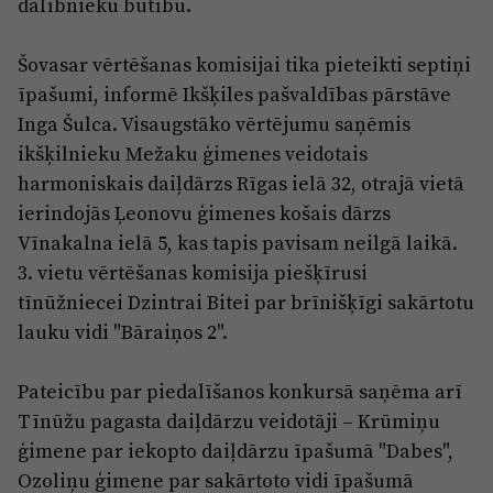
dalībnieku būtību.
Reklāma
Jūrmala
Par laikrakstu
Šovasar vērtēšanas komisijai tika pieteikti septiņi
Privātuma politika
īpašumi, informē Ikšķiles pašvaldības pārstāve
Inga Šulca. Visaugstāko vērtējumu saņēmis
Ētikas kodekss
ikšķilnieku Mežaku ģimenes veidotais
Lietošanas noteikumi
harmoniskais daiļdārzs Rīgas ielā 32, otrajā vietā
Pārredzamības paziņojumi
ierindojās Ļeonovu ģimenes košais dārzs
Vīnakalna ielā 5, kas tapis pavisam neilgā laikā.
Sludinājumi
3. vietu vērtēšanas komisija piešķīrusi
tīnūžniecei Dzintrai Bitei par brīnišķīgi sakārtotu
lauku vidi "Bāraiņos 2".
Pateicību par piedalīšanos konkursā saņēma arī
Tīnūžu pagasta daiļdārzu veidotāji – Krūmiņu
ģimene par iekopto daiļdārzu īpašumā "Dabes",
Ozoliņu ģimene par sakārtoto vidi īpašumā