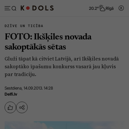
20.2°
Rīgā
DZĪVE UN TICĪBA
FOTO: Ikšķiles novada
Abonēt
Pieslēgties
sakoptākās sētas
Gluži tāpat kā citviet Latvijā, arī Ikšķiles novadā
Ziņas
Tēmas
sakoptāko īpašumu konkurss vasarā jau kļuvis
Politika
Viedokļi
par tradīciju.
Pašvaldības
Dzīve un ticība
Sestdiena, 14.09.2013. 14:28
Izglītība
Ekonomika
Delfi.lv
Veselība
Krimināli
Ģimene
Izklaide
Vide
Sarunas