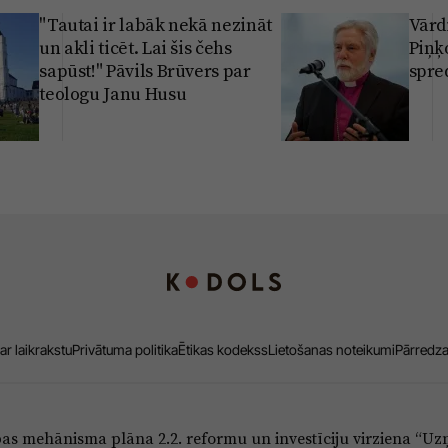
"Tautai ir labāk nekā nezināt
Vārd
un akli ticēt. Lai šis čehs
Piņķ
sapūst!" Pāvils Brūvers par
spre
teologu Janu Husu
ar laikrakstu
Privātuma politika
Ētikas kodekss
Lietošanas noteikumi
Pārredz
bas mehānisma plāna 2.2. reformu un investīciju virziena “