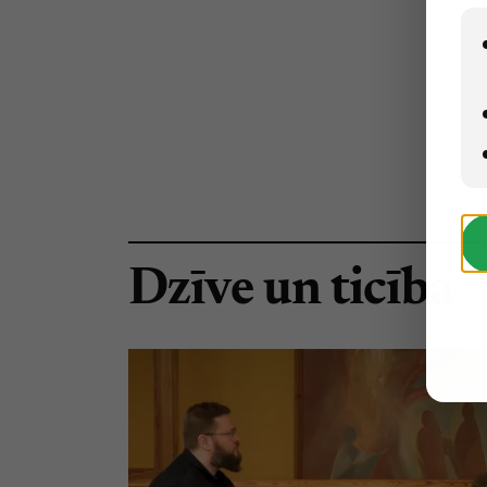
Dzīve un ticība