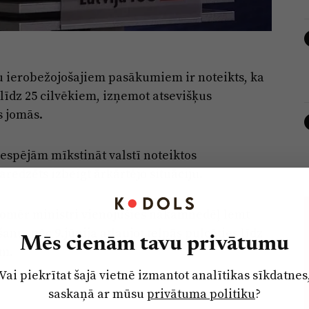
u ierobežojošajiem pasākumiem ir noteikts, ka
 līdz 25 cilvēkiem, izņemot atsevišķus
s jomās.
iespējām mīkstināt valstī noteiktos
aredzēts izbeigt ārkārtējo situāciju.
tomēr ministri vienojušies nākamnedēļ lemt
u, pēc 9.jūnija atļaujot telpās pulcēties līdz
Mēs cienām tavu privātumu
em.
Vai piekrītat šajā vietnē izmantot analītikas sīkdatnes
saskaņā ar mūsu
privātuma politiku
?