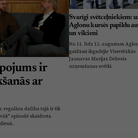
Svarīgi svētceļniekiem: u
Aglonu kursēs papildu au
un vilcieni
No 11. līdz 15. augustam Aglo
gaidāmi ikgadējie Vissvētākās
Jaunavas Marijas Debesīs
pojums ir
uzņemšanas svētki.
ikšanās ar
regulāra dalība tajā ir tik
vāk" epizodē skaidrota
dienā.