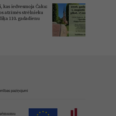
i, kas iedvesmoja Čaku:
os atzīmēs strēlnieku
diķa 110. gadadienu
amības paziņojumi
Uzņēmumu