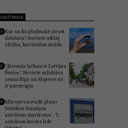
LASĪTĀKAIS
Kur un kā pludmalē atrast
1
dzintaru? Sieviete atklāj
viltību, kas tiešām strādā
“Jūrmala laikam ir Latvijas
2
Šveice.” Sieviete salīdzina
cenas Rīgā un Majoros un
ir pārsteigta
Mārupes novadā plāno
3
būtiskas izmaiņas
autobusu maršrutos – 7.
autobuss kursēs līdz
lidostai