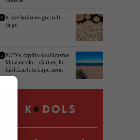
Krīze koksnes granulu
4
tirgū
FOTO: Atpūta Saulkrastos
5
kļūst ērtāka - skaties, kā
labiekārtota kāpu zona
,