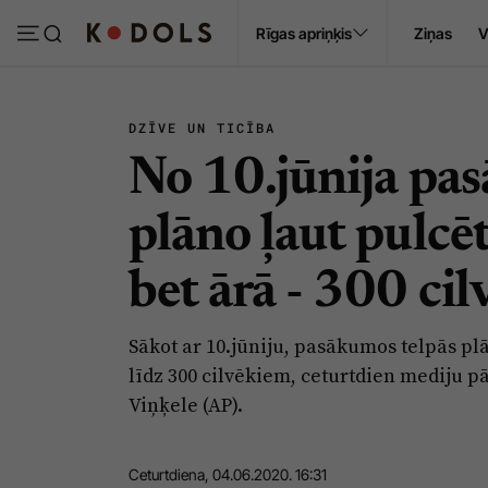
Ropaži
Rīgas apriņķis
Ziņas
V
Pasākumi
Sludinājumi
DZĪVE UN TICĪBA
No 10.jūnija pa
plāno ļaut pulcē
bet ārā - 300 ci
Sākot ar 10.jūniju, pasākumos telpās plān
līdz 300 cilvēkiem, ceturtdien mediju pā
Viņķele (AP).
Ceturtdiena, 04.06.2020. 16:31