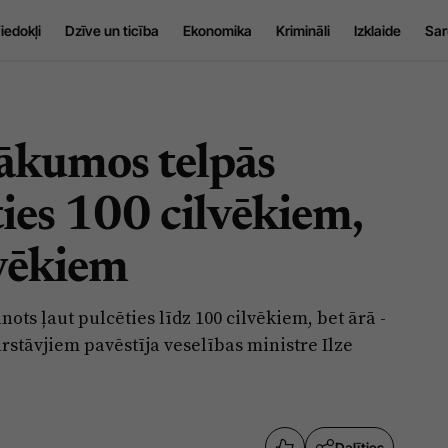
iedokļi
Dzīve un ticība
Ekonomika
Krimināli
Izklaide
Sar
sākumos telpās
ties 100 cilvēkiem,
lvēkiem
ots ļaut pulcēties līdz 100 cilvēkiem, bet ārā -
rstāvjiem pavēstīja veselības ministre Ilze
Dalīties