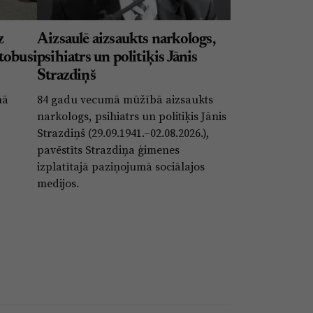
z
Aizsaulē aizsaukts narkologs,
tobusi
psihiatrs un politiķis Jānis
Strazdiņš
nā
84 gadu vecumā mūžībā aizsaukts
narkologs, psihiatrs un politiķis Jānis
Strazdiņš (29.09.1941.–02.08.2026.),
pavēstīts Strazdiņa ģimenes
izplatītajā paziņojumā sociālajos
medijos.