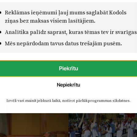
Reklāmas ieņēmumi ļauj mums saglabāt Kodols
ziņas bez maksas visiem lasītājiem.
Analītika palīdz saprast, kuras tēmas tev ir svarīgas
Mēs nepārdodam tavus datus trešajām pusēm.
Piekrītu
Nepiekrītu
Izvēli vari mainīt jebkurā laikā, notīrot pārlūkprogrammas sīkdatnes.