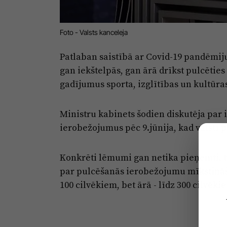
Foto - Valsts kanceleja
Patlaban saistībā ar Covid-19 pandēmij
gan iekštelpās, gan ārā drīkst pulcēties
gadījumus sporta, izglītības un kultūra
Ministru kabinets šodien diskutēja par 
ierobežojumus pēc 9.jūnija, kad valstī p
Konkrēti lēmumi gan netika pieņemti, 
par pulcēšanās ierobežojumu mīkstināšan
100 cilvēkiem, bet ārā - līdz 300 cilvēki