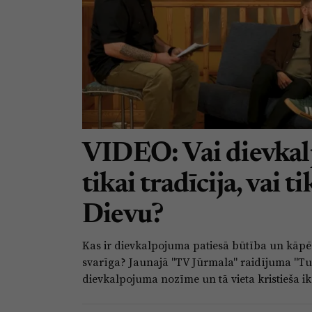
VIDEO: Vai dievkal
tikai tradīcija, vai t
Dievu?
Kas ir dievkalpojuma patiesā būtība un kāpēc 
svarīga? Jaunajā "TV Jūrmala" raidījuma "Tu
dievkalpojuma nozīme un tā vieta kristieša ik