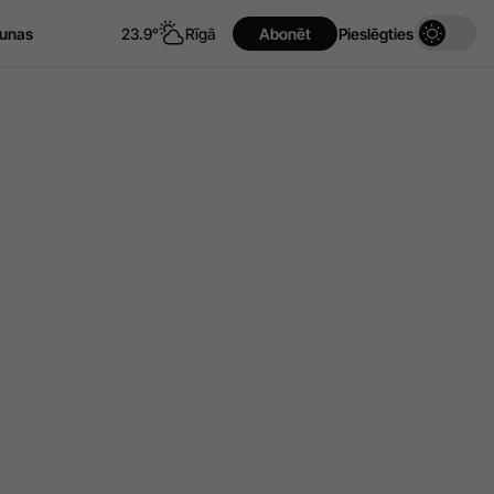
unas
23.9°
Rīgā
Abonēt
Pieslēgties