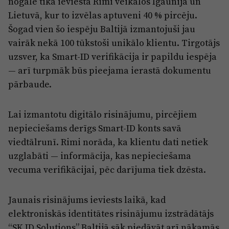
nogalē tika ieviesta Rimi veikalos Igaunijā un
Lietuvā, kur to izvēlas aptuveni 40 % pircēju.
Šogad vien šo iespēju Baltijā izmantojuši jau
vairāk nekā 100 tūkstoši unikālo klientu. Tirgotājs
uzsver, ka Smart-ID verifikācija ir papildu iespēja
— arī turpmāk būs pieejama ierastā dokumentu
pārbaude.
Lai izmantotu digitālo risinājumu, pircējiem
nepieciešams derīgs Smart-ID konts savā
viedtālrunī. Rimi norāda, ka klientu dati netiek
uzglabāti — informācija, kas nepieciešama
vecuma verifikācijai, pēc darījuma tiek dzēsta.
Jaunais risinājums ieviests laikā, kad
elektroniskās identitātes risinājumu izstrādātājs
“SK ID Solutions” Baltijā sāk piedāvāt arī nākamās