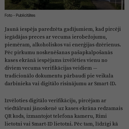
Reklāma
Jūrmala
Par laikrakstu
Foto - Publicitātes
Privātuma politika
Jaunā iespēja paredzēta gadījumiem, kad pircēji
Ētikas kodekss
iegādājas preces ar vecuma ierobežojumu,
Lietošanas noteikumi
piemēram, alkoholiskos vai enerģijas dzērienus.
Pēc pirkumu noskenēšanas pašapkalpošanās
Pārredzamības paziņojumi
kases ekrānā iespējams izvēlēties vienu no
Sludinājumi
diviem vecuma verifikācijas veidiem —
tradicionālo dokumentu pārbaudi pie veikala
darbinieka vai digitālo risinājumu ar Smart-ID.
Izvēloties digitālo verifikāciju, pircējam ar
viedtālruni jānoskenē uz kases ekrāna redzamais
QR kods, izmantojot telefona kameru, Rimi
lietotni vai Smart-ID lietotni. Pēc tam, līdzīgi kā