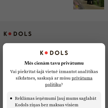
Kontakti
Reklāma
Mēs cienām tavu privātumu
Par laikrakstu
Vai piekrītat šajā vietnē izmantot analītikas
Privātuma politika
sīkdatnes, saskaņā ar mūsu
privātuma
Ētikas kodekss
politiku
?
Lietošanas noteikumi
Pārredzamības paziņojumi
Reklāmas ieņēmumi ļauj mums saglabāt
Kodols ziņas bez maksas visiem