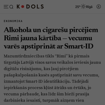
25°
Rīgā
EKONOMIKA
Alkohola un cigarešu pircējiem
Abonēt
Pieslēgties
Rimi jauna kārtība — vecumu
varēs apstiprināt ar Smart-ID
Ziņas
Tēmas
Mazumtirdzniecības tīkls “Rimi” kā pirmais
Politika
Viedokļi
tirgotājs Latvijā visos savos veikalos ieviesis jaunu
Pašvaldības
Dzīve un ticība
digitālu risinājumu, kas ļauj pircējiem
pašapkalpošanās kasēs apstiprināt savu vecumu,
Izglītība
Ekonomika
izmantojot Smart-ID identifikāciju. Tādējādi
Veselība
Krimināli
iepirkšanās process kļūst ātrāks un ērtāks, jo
Ģimene
Izklaide
vecuma pārbaude, kas līdz šim bieži prasīja
darbinieka iesaisti, turpmāk aizņem vien
Vide
Sarunas