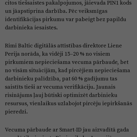
citos tiešsaistes pakalpojumos, jāievada PIN1 kods
un jāapstiprina darbība. Pēc veiksmīgas
identifikācijas pirkumu var pabeigt bez papildu
darbinieka iesaistes.
Rimi Baltic digitālās attīstības direktore Liene
Perija norāda, ka vidēji 15–20 % no visiem
pirkumiem nepieciešama vecuma pārbaude, bet
no visām situācijām, kad pircējiem nepieciešama
darbinieku palīdzība, pat 60 % gadījumu tas
saistīts tieši ar vecuma verifikāciju. Jaunais
risinājums ļauj būtiski optimizēt darbinieku
resursus, vienlaikus uzlabojot pircēju iepirkšanās
pieredzi.
Vecuma pārbaude ar Smart-ID jau aizvadītā gada