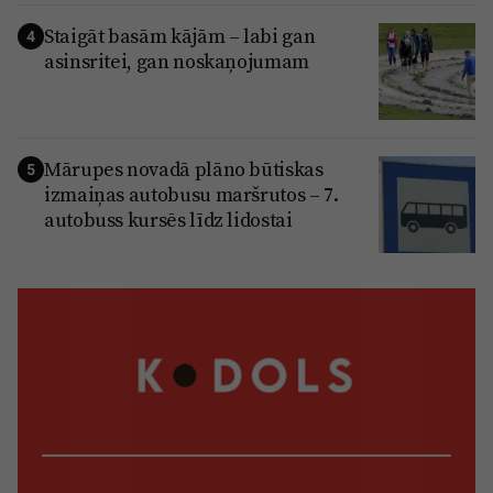
Staigāt basām kājām – labi gan
4
asinsritei, gan noskaņojumam
Mārupes novadā plāno būtiskas
5
izmaiņas autobusu maršrutos – 7.
autobuss kursēs līdz lidostai