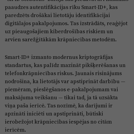
paaudzes autentifikācijas rīku Smart-ID+, kas
paredzēts drošākai lietotāju identifikācijai
digitālajos pakalpojumos. Tas izstrādāts, reaģējot
uz pieaugošajiem kiberdrošības riskiem un
arvien sarežģītākām krāpniecības metodēm.
Smart-ID+ izmanto modernus kriptogrāfijas
standartus, kas palīdz mazināt pikšķerēšanas un
telefonkrāpniecības riskus. Jaunais risinājums
nodrošina, ka lietotājs var apstiprināt darbību —
piemēram, pieslēgšanos e-pakalpojumam vai
maksājuma veikšanu — tikai tad, ja tā uzsākta
viņa paša ierīcē. Tas nozīmē, ka darījumi ir
apzināti iniciēti un apstiprināti, būtiski
ierobežojot krāpniecības iespējas no citām
ierīcēm.