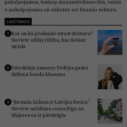
pakalpojumos, tostarp mazumtirdzniecībā, valsts
e-pakalpojumos un nākotnē arī finanšu sektorā.
LASĪTĀKAIS
Kur un kā pludmalē atrast dzintaru?
1
Sieviete atklāj viltību, kas tiešām
strādā
Dziedātāja Anmary: Pēdējos gados
2
ikdienā baudu klusumu
“Jūrmala laikam ir Latvijas Šveice.”
3
Sieviete salīdzina cenas Rīgā un
Majoros un ir pārsteigta