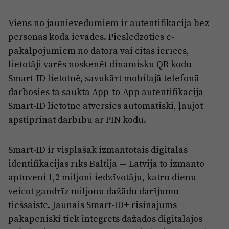
Viens no jaunievedumiem ir autentifikācija bez
personas koda ievades. Pieslēdzoties e-
pakalpojumiem no datora vai citas ierīces,
lietotāji varēs noskenēt dinamisku QR kodu
Smart-ID lietotnē, savukārt mobilajā telefonā
darbosies tā sauktā App-to-App autentifikācija —
Smart-ID lietotne atvērsies automātiski, ļaujot
apstiprināt darbību ar PIN kodu.
Smart-ID ir visplašāk izmantotais digitālās
identifikācijas rīks Baltijā — Latvijā to izmanto
aptuveni 1,2 miljoni iedzīvotāju, katru dienu
veicot gandrīz miljonu dažādu darījumu
tiešsaistē. Jaunais Smart-ID+ risinājums
pakāpeniski tiek integrēts dažādos digitālajos