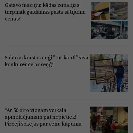
Gatavo maciņu: kādas izmaiņas
turpmāk gaidāmas pasta sūtījumu
cenās?
Salacas krastos nēģi "tur kanti" sīvā
konkurencē ar reņģi
“Ar 50 eiro vienam veikala
apmeklējumam pat nepietiek!”
Pircēji šokējas par cenu kāpumu