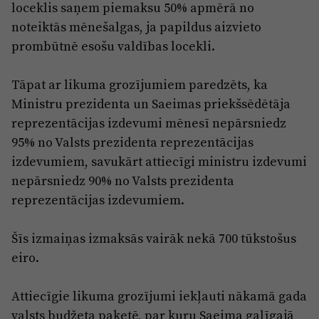
loceklis saņem piemaksu 50% apmērā no
noteiktās mēnešalgas, ja papildus aizvieto
prombūtnē esošu valdības locekli.
Tāpat ar likuma grozījumiem paredzēts, ka
Ministru prezidenta un Saeimas priekšsēdētāja
reprezentācijas izdevumi mēnesī nepārsniedz
95% no Valsts prezidenta reprezentācijas
izdevumiem, savukārt attiecīgi ministru izdevumi
nepārsniedz 90% no Valsts prezidenta
reprezentācijas izdevumiem.
Šīs izmaiņas izmaksās vairāk nekā 700 tūkstošus
eiro.
Attiecīgie likuma grozījumi iekļauti nākamā gada
valsts budžeta paketē, par kuru Saeima galīgajā