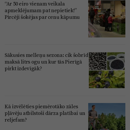
“Ar 50 eiro vienam veikala
apmeklējumam pat nepietiek!”
Pircēji šokējas par cenu kāpumu
Sākusies melleņu sezona: cik šobrīd
maksā litrs ogu un kur tās Pierīgā
pirkt izdevīgāk?
Kā izvēlēties piemērotāko zāles
pļāvēju atbilstoši dārza platībai un
reljefam?