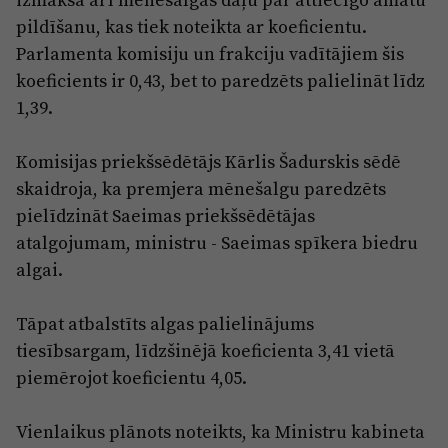
pildīšanu, kas tiek noteikta ar koeficientu.
Parlamenta komisiju un frakciju vadītājiem šis
koeficients ir 0,43, bet to paredzēts palielināt līdz
1,39.
Komisijas priekšsēdētājs Kārlis Šadurskis sēdē
skaidroja, ka premjera mēnešalgu paredzēts
pielīdzināt Saeimas priekšsēdētājas
atalgojumam, ministru - Saeimas spīkera biedru
algai.
Tāpat atbalstīts algas palielinājums
tiesībsargam, līdzšinējā koeficienta 3,41 vietā
piemērojot koeficientu 4,05.
Vienlaikus plānots noteikts, ka Ministru kabineta