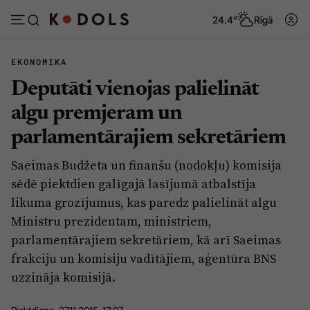
24.4°
Rīgā
EKONOMIKA
Deputāti vienojas palielināt
Abonēt
Pieslēgties
algu premjeram un
parlamentārajiem sekretāriem
Ziņas
Tēmas
Saeimas Budžeta un finanšu (nodokļu) komisija
Politika
Viedokļi
sēdē piektdien galīgajā lasījumā atbalstīja
Pašvaldības
Dzīve un ticība
likuma grozījumus, kas paredz palielināt algu
Ministru prezidentam, ministriem,
Izglītība
Ekonomika
parlamentārajiem sekretāriem, kā arī Saeimas
Veselība
Krimināli
frakciju un komisiju vadītājiem, aģentūra BNS
Ģimene
Izklaide
uzzināja komisijā.
Vide
Sarunas