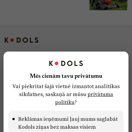
Kontakti
Reklāma
Mēs cienām tavu privātumu
Par laikrakstu
Vai piekrītat šajā vietnē izmantot analītikas
Privātuma politika
sīkdatnes, saskaņā ar mūsu
privātuma
Ētikas kodekss
politiku
?
Lietošanas noteikumi
Pārredzamības paziņojumi
Reklāmas ieņēmumi ļauj mums saglabāt
Kodols ziņas bez maksas visiem