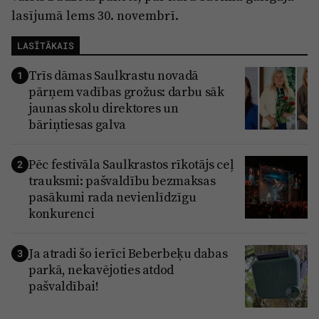
lasījumā lems 30. novembrī.
LASĪTĀKAIS
Trīs dāmas Saulkrastu novadā
1
pārņem vadības grožus: darbu sāk
jaunas skolu direktores un
bāriņtiesas galva
Pēc festivāla Saulkrastos rīkotājs ceļ
2
trauksmi: pašvaldību bezmaksas
pasākumi rada nevienlīdzīgu
konkurenci
Ja atradi šo ierīci Beberbeķu dabas
3
parkā, nekavējoties atdod
pašvaldībai!