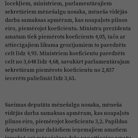
Reklāma
locekļiem, ministriem, parlamentārajiem
Jūrmala
sekretāriem mēnešalgu nosaka, mēneša vidējās
Par laikrakstu
darba samaksas apmēram, kas noapaļots pilnos
Privātuma politika
eiro, piemērojot koeficientu. Ministru prezidenta
Ētikas kodekss
amatam tiek piemērots koeficients 4,05, taču ar
attiecīgajiem likuma grozījumiem to paredzēts
Lietošanas noteikumi
celt līdz 4,93. Ministriem koeficientu paredzēts
Pārredzamības paziņojumi
celt no 3,648 līdz 4,68, savukārt parlamentārajam
sekretāram piemēroto koeficientu no 2,837
Sludinājumi
iecerēts palielināt līdz 3,63.
Saeimas deputāta mēnešalgu nosaka, mēneša
vidējās darba samaksas apmēram, kas noapaļots
pilnos eiro, piemērojot koeficientu 3,2. Papildus
deputātiem par dažādiem ieņemajiem amatiem
izmaksā arī mēnešalgas daļu par attiecīgo amatu