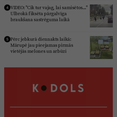
VIDEO: "Cik tur vajag, lai samisētos..."
4
Ulbrokā fiksēta pārgalvīga
braukšana sastrēguma laikā
Pērc jebkurā diennakts laikā:
5
Mārupē jau pieejamas pirmās
vietējās melones un arbūzi