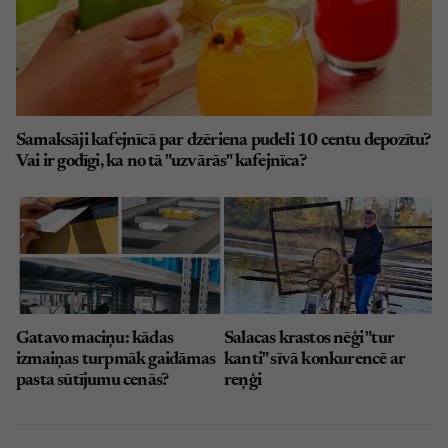
Samaksāji kafejnīcā par dzēriena pudeli 10 centu depozītu?
Vai ir godīgi, ka no tā "uzvārās" kafejnīca?
Gatavo maciņu: kādas
Salacas krastos nēģi "tur
izmaiņas turpmāk gaidāmas
kanti" sīvā konkurencē ar
pasta sūtījumu cenās?
reņģi