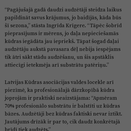
“Pagājušajā gadā daudzi audzētāji steidza laikus
papildināt savus krājumus, jo baidījās, kāda būs
šī sezona,” stāsta Ingrīda Krīgere. “Tāpēc šobrīd
pieprasījums ir mērens, jo daļa nepieciešamās
kūdras iegādāta jau iepriekš. Tāpat šogad daļai
audzētāju aukstā pavasara dēļ nebija iespējams
tik ātri sākt stādu audzēšanu, un šis apstāklis
attiecīgi ietekmēja arī substrātu patēriņu.”
Latvijas Kūdras asociācijas valdes locekle arī
piezīmē, ka profesionālajā dārzkopībā kūdra
joprojām ir praktiski neaizstājama: “Apmēram
70% profesionālo substrātu ir balstīti uz kūdras
bāzes. Audzētāji bez kūdras faktiski nevar iztikt.
Jautājums drīzāk ir par to, cik daudz konkrētajā
brīdī tiek audzēts.”