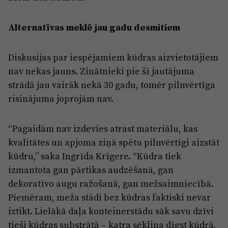
Alternatīvas meklē jau gadu desmitiem
Diskusijas par iespējamiem kūdras aizvietotājiem
nav nekas jauns. Zinātnieki pie šī jautājuma
strādā jau vairāk nekā 30 gadu, tomēr pilnvērtīga
risinājuma joprojām nav.
“Pagaidām nav izdevies atrast materiālu, kas
kvalitātes un apjoma ziņā spētu pilnvērtīgi aizstāt
kūdru,” saka Ingrīda Krīgere. “Kūdra tiek
izmantota gan pārtikas audzēšanā, gan
dekoratīvo augu ražošanā, gan mežsaimniecībā.
Piemēram, meža stādi bez kūdras faktiski nevar
iztikt. Lielākā daļa konteinerstādu sāk savu dzīvi
tieši kūdras substrātā – katra sēkliņa dīgst kūdrā,