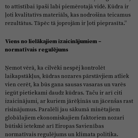
to attīstībai īpaši labi piemērotajā vidē. Kūdra ir
ļoti kvalitatīvs materiāls, kas nodrošina teicamus
rezultātus. Tāpēc tā joprojām ir ļoti pieprasīta.”
Viens no lielākajiem izaicinājumiem –
normatīvais regulējums
Ņemot vērā, ka cilvēki nespēj kontrolēt
laikapstākļus, kūdras nozares pārstāvjiem atliek
vien cerēt, ka būs gana sausas vasaras un varēs
iegūt pietiekami daudz kūdras. Taču ir arī citi
izaicinājumi, ar kuriem jārēķinās un jācenšas rast
risinājumus. Paralēli jau sākumā minētajiem
globālajiem ekonomiskajiem faktoriem nozari
būtiski ietekmē arī Eiropas Savienības
normatīvais regulējums un klimata politika.