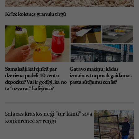
Krīze koksnes granulu tirgū
Samaksāji kafejnīcā par
Gatavo maciņu: kādas
dzēriena pudeli 10 centu
izmaiņas turpmāk gaidāmas
depozītu? Vai ir godīgi, ka no
pasta sūtījumu cenās?
tā "uzvārās" kafejnīca?
Salacas krastos nēģi "tur kanti" sīvā
konkurencē ar reņģi