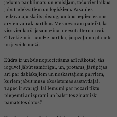
jādomā par klimatu un emisijām, taču vienlaikus
jābūt adekvātiem un loģiskiem. Pasaules
iedzīvotāju skaits pieaug, un būs nepieciešams
arvien vairāk pārtikas. Mēs nevaram pateikt, ka
viss vienkārši jāsamazina, neesot alternatīvai.
Cilvēkiem ir jāaudzē pārtika, jāapzaļumo planēta
un jāveido meži.
Kūdra ir un būs nepieciešama arī nākotnē, tās
ieguvei jābūt samērīgai, un, protams, jārūpējas
arī par dabiskajiem un neskartajiem purviem,
kuriem jābūt mūsu ekosistēmas sastāvdaļai.
Tāpēc ir svarīgi, lai lēmumi par nozari tiktu
pieņemti ar izpratni un balstītos zinātniski
pamatotos datos.”