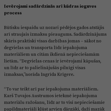
Ievērojami sadārdzinās arī kūdras ieguves
process
Būtisku iespaidu uz nozari pēdējos gados atstājis
arī straujais izmaksu pieaugums. Sadārdzinājums
skāris praktiski visas darbības jomas – sākot no
degvielas un transporta līdz iepakojuma
materiāliem un citām ikdienā nepieciešamām
lietām. “Degvielas cenas ir ievērojami kāpušas,
un līdz ar to palielinājušās pilnīgi visas
izmaksas,”norāda Ingrīda Krīgere.
“To var teikt arī par iepakojuma materiāliem.
Karš Tuvajos Austrumos ietekmē iepakojuma
materiālu ražošanu, līdz ar to visi nepieciešamie
papildmateriāli kļūst arvien dārgāki, daži mazāk