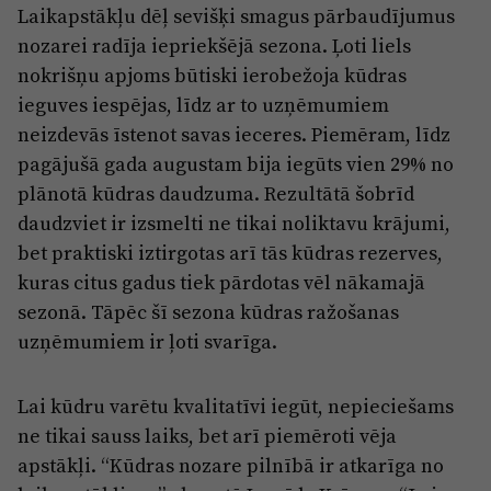
Laikapstākļu dēļ sevišķi smagus pārbaudījumus
nozarei radīja iepriekšējā sezona. Ļoti liels
nokrišņu apjoms būtiski ierobežoja kūdras
ieguves iespējas, līdz ar to uzņēmumiem
neizdevās īstenot savas ieceres. Piemēram, līdz
pagājušā gada augustam bija iegūts vien 29% no
plānotā kūdras daudzuma. Rezultātā šobrīd
daudzviet ir izsmelti ne tikai noliktavu krājumi,
bet praktiski iztirgotas arī tās kūdras rezerves,
kuras citus gadus tiek pārdotas vēl nākamajā
sezonā. Tāpēc šī sezona kūdras ražošanas
uzņēmumiem ir ļoti svarīga.
Lai kūdru varētu kvalitatīvi iegūt, nepieciešams
ne tikai sauss laiks, bet arī piemēroti vēja
apstākļi. “Kūdras nozare pilnībā ir atkarīga no