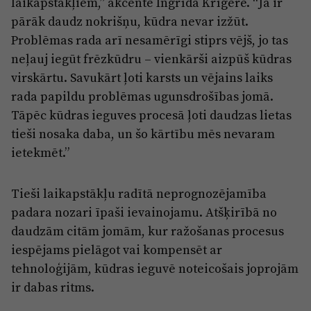
laikapstākļiem,” akcentē Ingrīda Krīgere. “Ja ir
pārāk daudz nokrišņu, kūdra nevar izžūt.
Problēmas rada arī nesamērīgi stiprs vējš, jo tas
neļauj iegūt frēzkūdru – vienkārši aizpūš kūdras
virskārtu. Savukārt ļoti karsts un vējains laiks
rada papildu problēmas ugunsdrošības jomā.
Tāpēc kūdras ieguves procesā ļoti daudzas lietas
tieši nosaka daba, un šo kārtību mēs nevaram
ietekmēt.”
Tieši laikapstākļu radītā neprognozējamība
padara nozari īpaši ievainojamu. Atšķirībā no
daudzām citām jomām, kur ražošanas procesus
iespējams pielāgot vai kompensēt ar
tehnoloģijām, kūdras ieguvē noteicošais joprojām
ir dabas ritms.