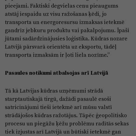
pieejami. Faktiski degvielas cenu pieaugums
atstāj iespaidu uz visu ražošanas ķēdi, jo
transporta un energoresursu izmaksas ietekmē
gandrīz jebkuru produktu vai pakalpojumu. Īpaši
jūtami sadārdzinājusies loģistika. Kūdras nozare
Latvijā pārsvarā orientēta uz eksportu, tādēļ
transporta izmaksām ir ļoti liela nozīme.”
Pasaules notikumi atbalsojas arī Latvijā
Tā kā Latvijas kūdras uzņēmumi strādā
starptautiskajā tirgū, dažādi pasaulē esoši
satricinājumi tieši ietekmē arī mūsu valstī
strādājošos kūdras ražotājus. Tāpēc ģeopolitisko
procesu un piegāžu ķēžu problēmu radītās sekas
tiek izjustas arī Latvijā un būtiski ietekmē gan