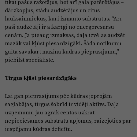
tikai pašus ražotājus, bet arī gala patērētājus –
dārzkopjus, stādu audzētājus un citus
lauksaimniekus, kuri izmanto substrātus. “Arī
paši audzētāji ir atkarīgi no energoresursu
cenām. Ja pieaug izmaksas, daļa izvēlas audzēt
mazāk vai kļūst piesardzīgāki. Šāda notikumu
gaita savukārt mazina kūdras pieprasījumu,”
piebilst speciāliste.
Tirgus kļūst piesardzīgāks
Lai gan pieprasījums pēc kūdras joprojām
saglabājas, tirgus šobrīd ir vidēji aktīvs. Daļa
uzņēmumu jau agrāk centās uzkrāt
nepieciešamos substrātu apjomus, raizējoties par
iespējamu kūdras deficītu.