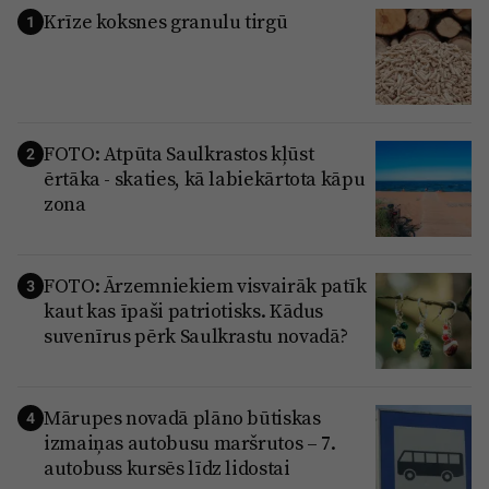
Krīze koksnes granulu tirgū
1
FOTO: Atpūta Saulkrastos kļūst
2
ērtāka - skaties, kā labiekārtota kāpu
zona
FOTO: Ārzemniekiem visvairāk patīk
3
kaut kas īpaši patriotisks. Kādus
suvenīrus pērk Saulkrastu novadā?
Mārupes novadā plāno būtiskas
4
izmaiņas autobusu maršrutos – 7.
autobuss kursēs līdz lidostai