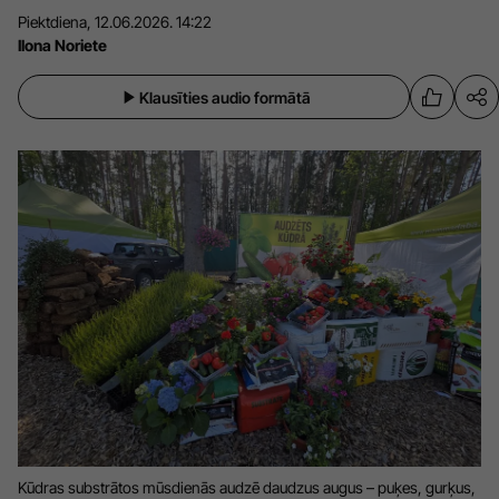
Piektdiena, 12.06.2026. 14:22
Sports
Pasākumi
Ilona Noriete
Drošība
Klausīties audio formātā
Pierīga
Projekti
Ādaži
Mediju atbalsta fonds
Ķekava
Zivju fonds
Mārupe
Zaļā nākotne
Olaine
Iedvesmai nav vecuma
Ropaži
Vide
Salaspils
Kodols
Saulkrasti
Kontakti
Sigulda
Kūdras substrātos mūsdienās audzē daudzus augus – puķes, gurķus,