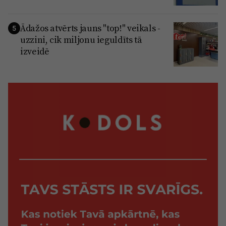
Ādažos atvērts jauns "top!" veikals -
5
uzzini, cik miljonu ieguldīts tā
izveidē