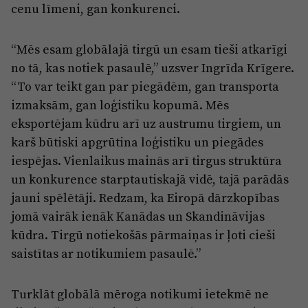
cenu līmeni, gan konkurenci.
“Mēs esam globālajā tirgū un esam tieši atkarīgi
no tā, kas notiek pasaulē,” uzsver Ingrīda Krīgere.
“To var teikt gan par piegādēm, gan transporta
izmaksām, gan loģistiku kopumā. Mēs
eksportējam kūdru arī uz austrumu tirgiem, un
karš būtiski apgrūtina loģistiku un piegādes
iespējas. Vienlaikus mainās arī tirgus struktūra
un konkurence starptautiskajā vidē, tajā parādās
jauni spēlētāji. Redzam, ka Eiropā dārzkopības
jomā vairāk ienāk Kanādas un Skandināvijas
kūdra. Tirgū notiekošās pārmaiņas ir ļoti cieši
saistītas ar notikumiem pasaulē.”
Turklāt globālā mēroga notikumi ietekmē ne