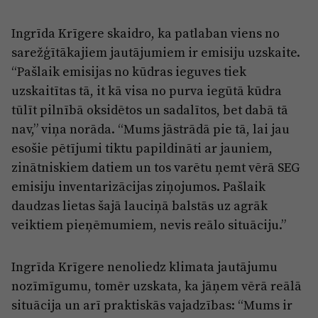
Ingrīda Krīgere skaidro, ka patlaban viens no
sarežģītākajiem jautājumiem ir emisiju uzskaite.
“Pašlaik emisijas no kūdras ieguves tiek
uzskaitītas tā, it kā visa no purva iegūtā kūdra
tūlīt pilnībā oksidētos un sadalītos, bet dabā tā
nav,” viņa norāda. “Mums jāstrādā pie tā, lai jau
esošie pētījumi tiktu papildināti ar jauniem,
zinātniskiem datiem un tos varētu ņemt vērā SEG
emisiju inventarizācijas ziņojumos. Pašlaik
daudzas lietas šajā lauciņā balstās uz agrāk
veiktiem pieņēmumiem, nevis reālo situāciju.”
Ingrīda Krīgere nenoliedz klimata jautājumu
nozīmīgumu, tomēr uzskata, ka jāņem vērā reālā
situācija un arī praktiskās vajadzības: “Mums ir