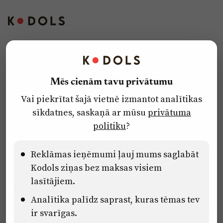
Kontakti
Reklāma
Mēs cienām tavu privātumu
Par laikrakstu
Vai piekrītat šajā vietnē izmantot analītikas
Privātuma politika
sīkdatnes, saskaņā ar mūsu
privātuma
Ētikas kodekss
politiku
?
Lietošanas noteikumi
Pārredzamības paziņojumi
Reklāmas ieņēmumi ļauj mums saglabāt
Kodols ziņas bez maksas visiem
lasītājiem.
Eiropas Savienības Atveseļošanas un noturības mehānisma plāna
Analītika palīdz saprast, kuras tēmas tev
2.2. reformu un investīciju virziena “Uzņēmumu digitālā
transformācija un inovācijas” 2.2.1.5.i. investīcijas “Mediju nozares
ir svarīgas.
uzņēmumu digitālās transformācijas veicināšana” pasākuma