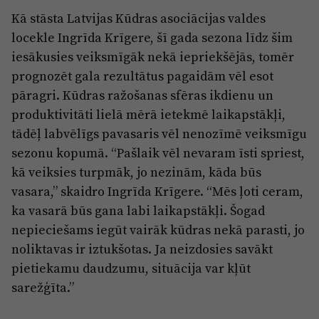
Kā stāsta Latvijas Kūdras asociācijas valdes
locekle Ingrīda Krīgere, šī gada sezona līdz šim
iesākusies veiksmīgāk nekā iepriekšējās, tomēr
prognozēt gala rezultātus pagaidām vēl esot
pāragri. Kūdras ražošanas sfēras ikdienu un
produktivitāti lielā mērā ietekmē laikapstākļi,
tādēļ labvēlīgs pavasaris vēl nenozīmē veiksmīgu
sezonu kopumā. “Pašlaik vēl nevaram īsti spriest,
kā veiksies turpmāk, jo nezinām, kāda būs
vasara,” skaidro Ingrīda Krīgere. “Mēs ļoti ceram,
ka vasarā būs gana labi laikapstākļi. Šogad
nepieciešams iegūt vairāk kūdras nekā parasti, jo
noliktavas ir iztukšotas. Ja neizdosies savākt
pietiekamu daudzumu, situācija var kļūt
sarežģīta.”