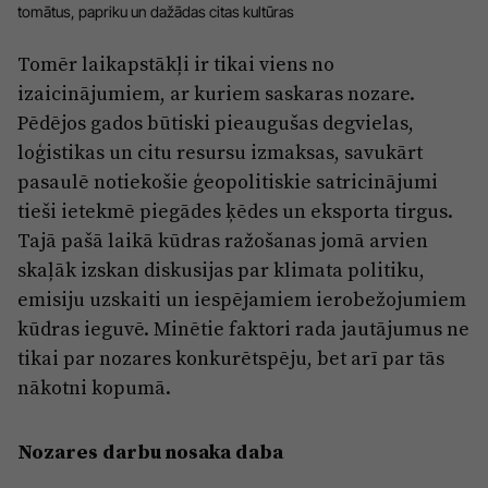
Reklāma
tomātus, papriku un dažādas citas kultūras
Jūrmala
Par laikrakstu
Tomēr laikapstākļi ir tikai viens no
Privātuma politika
izaicinājumiem, ar kuriem saskaras nozare.
Pēdējos gados būtiski pieaugušas degvielas,
Ētikas kodekss
loģistikas un citu resursu izmaksas, savukārt
Lietošanas noteikumi
pasaulē notiekošie ģeopolitiskie satricinājumi
Pārredzamības paziņojumi
tieši ietekmē piegādes ķēdes un eksporta tirgus.
Tajā pašā laikā kūdras ražošanas jomā arvien
Sludinājumi
skaļāk izskan diskusijas par klimata politiku,
emisiju uzskaiti un iespējamiem ierobežojumiem
kūdras ieguvē. Minētie faktori rada jautājumus ne
tikai par nozares konkurētspēju, bet arī par tās
nākotni kopumā.
Nozares darbu nosaka daba