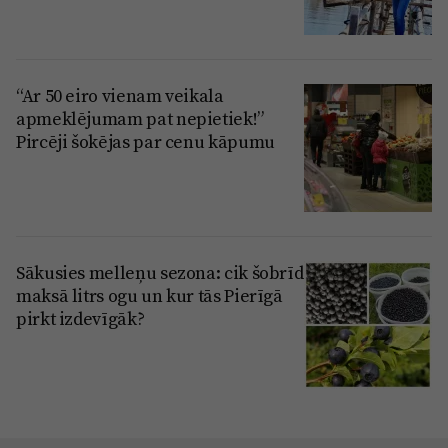
“Ar 50 eiro vienam veikala
apmeklējumam pat nepietiek!”
Pircēji šokējas par cenu kāpumu
Sākusies melleņu sezona: cik šobrīd
maksā litrs ogu un kur tās Pierīgā
pirkt izdevīgāk?