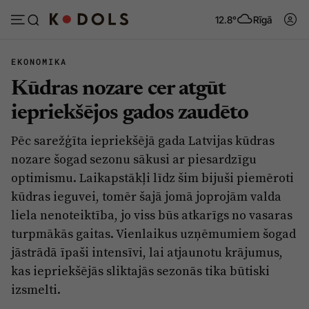
12.8°
Rīgā
EKONOMIKA
Kūdras nozare cer atgūt
Abonēt
Pieslēgties
iepriekšējos gados zaudēto
Pēc sarežģīta iepriekšējā gada Latvijas kūdras
Ziņas
Tēmas
nozare šogad sezonu sākusi ar piesardzīgu
Politika
Viedokļi
optimismu. Laikapstākļi līdz šim bijuši piemēroti
kūdras ieguvei, tomēr šajā jomā joprojām valda
Pašvaldības
Dzīve un ticība
liela nenoteiktība, jo viss būs atkarīgs no vasaras
Izglītība
Ekonomika
turpmākās gaitas. Vienlaikus uzņēmumiem šogad
Veselība
Krimināli
jāstrādā īpaši intensīvi, lai atjaunotu krājumus,
kas iepriekšējās sliktajās sezonās tika būtiski
Ģimene
Izklaide
izsmelti.
Vide
Sarunas