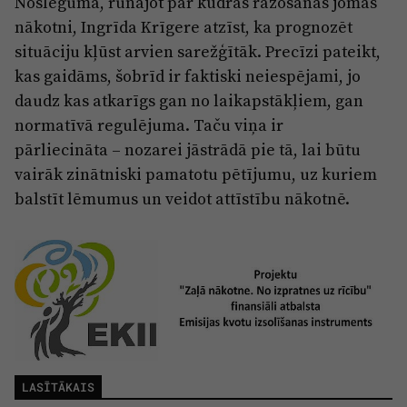
Noslēgumā, runājot par kūdras ražošanas jomas
nākotni, Ingrīda Krīgere atzīst, ka prognozēt
situāciju kļūst arvien sarežģītāk. Precīzi pateikt,
kas gaidāms, šobrīd ir faktiski neiespējami, jo
daudz kas atkarīgs gan no laikapstākļiem, gan
normatīvā regulējuma. Taču viņa ir
pārliecināta – nozarei jāstrādā pie tā, lai būtu
vairāk zinātniski pamatotu pētījumu, uz kuriem
balstīt lēmumus un veidot attīstību nākotnē.
LASĪTĀKAIS