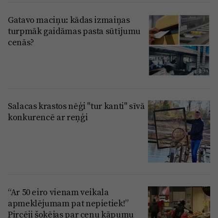
Gatavo maciņu: kādas izmaiņas
turpmāk gaidāmas pasta sūtījumu
cenās?
Salacas krastos nēģi "tur kanti" sīvā
konkurencē ar reņģi
“Ar 50 eiro vienam veikala
apmeklējumam pat nepietiek!”
Pircēji šokējas par cenu kāpumu