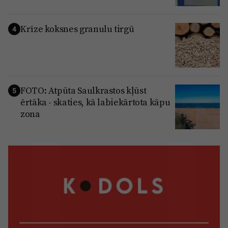
Krīze koksnes granulu tirgū
4
FOTO: Atpūta Saulkrastos kļūst
5
ērtāka - skaties, kā labiekārtota kāpu
zona