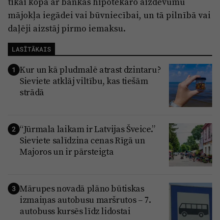
tikai kopā ar bankas hipotekāro aizdevumu
mājokļa iegādei vai būvniecībai, un tā pilnībā vai
daļēji aizstāj pirmo iemaksu.
LASĪTĀKAIS
Kur un kā pludmalē atrast dzintaru?
1
Sieviete atklāj viltību, kas tiešām
strādā
“Jūrmala laikam ir Latvijas Šveice.”
2
Sieviete salīdzina cenas Rīgā un
Majoros un ir pārsteigta
Mārupes novadā plāno būtiskas
3
izmaiņas autobusu maršrutos – 7.
autobuss kursēs līdz lidostai