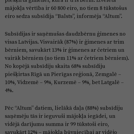
Reklāma
mājokļa vērtība ir 60 800 eiro, no tiem 8 tūkstošus
Jūrmala
Par laikrakstu
eiro sedza subsīdija “Balsts”, informēja “Altum”.
Privātuma politika
Subsīdijas ir saņēmušas daudzbērnu ģimenes no
Ētikas kodekss
visas Latvijas. Visvairāk (87%) ir ģimenes ar trim
Lietošanas noteikumi
bērniem, savukārt 13% ir ģimenes ar četriem un
Pārredzamības paziņojumi
vairāk bērniem (no tiem 11% ar četriem bērniem).
No kopējā subsīdiju skaita 68% subsīdiju
Sludinājumi
piešķirtas Rīgā un Pierīgas reģionā, Zemgalē –
10%, Vidzemē – 9%, Kurzemē – 9%, bet Latgalē –
4%.
Pēc “Altum” datiem, lielākā daļa (88%) subsīdiju
saņēmēju tās ir ieguvuši mājokļa iegādei, un
vidējā darījumu summa ir 99 tūkstoši eiro,
savukārt 12% – mājokļa būvniecībai ar vidējo