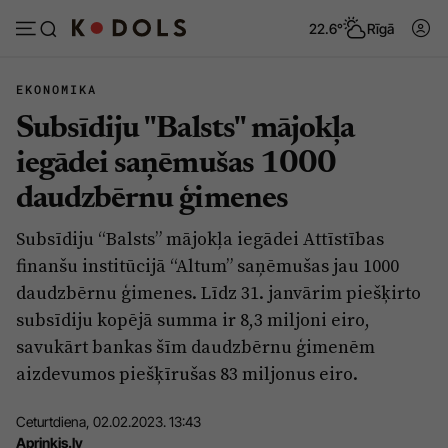
22.6°
Rīgā
EKONOMIKA
Subsīdiju "Balsts" mājokļa
Abonēt
Pieslēgties
iegādei saņēmušas 1000
daudzbērnu ģimenes
Ziņas
Tēmas
Subsīdiju “Balsts” mājokļa iegādei Attīstības
Politika
Viedokļi
finanšu institūcijā “Altum” saņēmušas jau 1000
Pašvaldības
Dzīve un ticība
daudzbērnu ģimenes. Līdz 31. janvārim piešķirto
subsīdiju kopējā summa ir 8,3 miljoni eiro,
Izglītība
Ekonomika
savukārt bankas šīm daudzbērnu ģimenēm
Veselība
Krimināli
aizdevumos piešķīrušas 83 miljonus eiro.
Ģimene
Izklaide
Ceturtdiena, 02.02.2023. 13:43
Vide
Sarunas
Apriņķis.lv