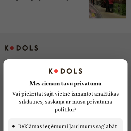
Kontakti
Reklāma
Mēs cienām tavu privātumu
Par laikrakstu
Vai piekrītat šajā vietnē izmantot analītikas
Privātuma politika
sīkdatnes, saskaņā ar mūsu
privātuma
Ētikas kodekss
politiku
?
Lietošanas noteikumi
Pārredzamības paziņojumi
Reklāmas ieņēmumi ļauj mums saglabāt