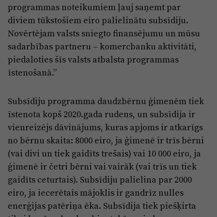
programmas noteikumiem ļauj saņemt par
diviem tūkstošiem eiro palielinātu subsīdiju.
Novērtējam valsts sniegto finansējumu un mūsu
sadarbības partneru – komercbanku aktivitāti,
piedaloties šīs valsts atbalsta programmas
īstenošanā.”
Subsīdiju programma daudzbērnu ģimenēm tiek
īstenota kopš 2020.gada rudens, un subsīdija ir
vienreizējs dāvinājums, kuras apjoms ir atkarīgs
no bērnu skaita: 8000 eiro, ja ģimenē ir trīs bērni
(vai divi un tiek gaidīts trešais) vai 10 000 eiro, ja
ģimenē ir četri bērni vai vairāk (vai trīs un tiek
gaidīts ceturtais). Subsīdiju palielina par 2000
eiro, ja iecerētais mājoklis ir gandrīz nulles
enerģijas patēriņa ēka. Subsīdija tiek piešķirta