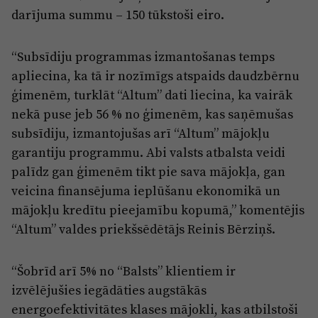
darījuma summu – 150 tūkstoši eiro.
“Subsīdiju programmas izmantošanas temps
apliecina, ka tā ir nozīmīgs atspaids daudzbērnu
ģimenēm, turklāt “Altum” dati liecina, ka vairāk
nekā puse jeb 56 % no ģimenēm, kas saņēmušas
subsīdiju, izmantojušas arī “Altum” mājokļu
garantiju programmu. Abi valsts atbalsta veidi
palīdz gan ģimenēm tikt pie sava mājokļa, gan
veicina finansējuma ieplūšanu ekonomikā un
mājokļu kredītu pieejamību kopumā,” komentējis
“Altum” valdes priekšsēdētājs Reinis Bērziņš.
“Šobrīd arī 5% no “Balsts” klientiem ir
izvēlējušies iegādāties augstākās
energoefektivitātes klases mājokli, kas atbilstoši