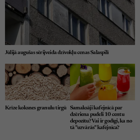
Jūlijā augušas sērijveida dzīvokļu cenas Salaspilī
Krīze koksnes granulu tirgū
Samaksāji kafejnīcā par
dzēriena pudeli 10 centu
depozītu? Vai ir godīgi, ka no
tā "uzvārās" kafejnīca?