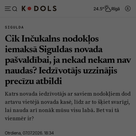
24.5°
Rīgā
SIGULDA
Cik Inčukalns nodokļos
Abonēt
Pieslēgties
iemaksā Siguldas novada
pašvaldībai, ja nekad nekam nav
Ziņas
Tēmas
naudas? Iedzīvotājs uzzinājis
Politika
Viedokļi
precīzu atbildi
Pašvaldības
Dzīve un ticība
Katrs novada iedzīvotājs ar saviem nodokļiem dod
Izglītība
Ekonomika
artavu vietējā novada kasē, līdz ar to šķiet svarīgi,
Veselība
Krimināli
lai nauda arī nonāk mūsu visu labā. Bet vai tā
vienmēr ir?
Ģimene
Izklaide
Vide
Sarunas
Otrdiena, 07.07.2026. 18:34