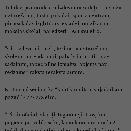
Tālāk viņš norāda arī izdevumu sadaļu – iestāžu
uzturēšanai, tostarp skolai, sporta centram,
pirmsskolas izglītības iestādei, mūzikas un
mākslas skolai, paredzēti 1 933 893 eiro.
“Citi izdevumi – ceļi, teritoriju uzturēšana,
skolēnu pārvadājumi, pabalsti un citi – nav
sadalāmi, tāpēc pilns izmaksu apjoms nav
redzams,” raksta ieraksta autors.
No tā viņš secina, ka “kaut kur citām vajadzībām
pazūd” 3 727 278 eiro.
“Tie ir oficiāli skaitļi. Iegaumējiet tos, kad
pagasta pārvaldē saka, ka nekam nav naudas!
Inčukalna nauda tiek sabērta kopējā katlā un...”