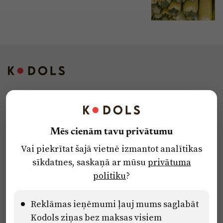
Kontakti
Reklāma
Mēs cienām tavu privātumu
Par laikrakstu
Vai piekrītat šajā vietnē izmantot analītikas
Privātuma politika
sīkdatnes, saskaņā ar mūsu
privātuma
Ētikas kodekss
politiku
?
Lietošanas noteikumi
Pārredzamības paziņojumi
Reklāmas ieņēmumi ļauj mums saglabāt
Kodols ziņas bez maksas visiem