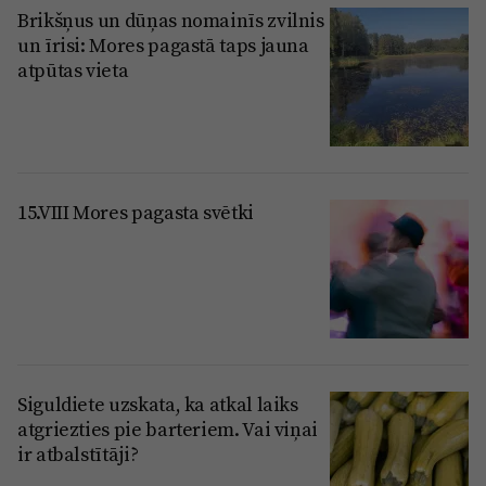
Brikšņus un dūņas nomainīs zvilnis
un īrisi: Mores pagastā taps jauna
atpūtas vieta
15.VIII Mores pagasta svētki
Siguldiete uzskata, ka atkal laiks
atgriezties pie barteriem. Vai viņai
ir atbalstītāji?