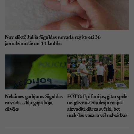
Nav slikti! Jūlijā Siguldas novadā reģistrēti 36
jaundzimušie un 41 laulība
Nelaimes gadījums Siguldas
FOTO. Epifānijas, ģitārspēle
novadā - dīķī gājis bojā
un gleznas: Skulmju mājās
cilvēks
aizvadīti dārza svētki, bet
mākslas vasara vēl nebeidzas