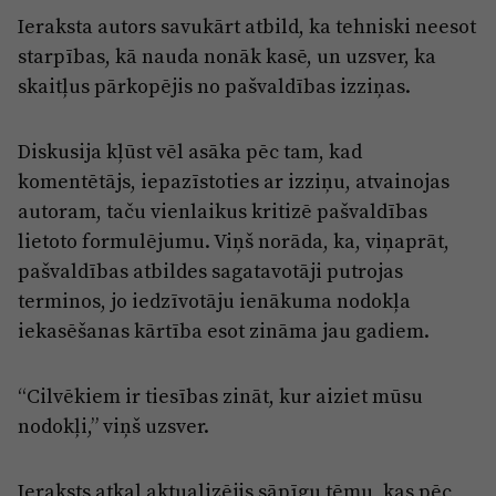
Ieraksta autors savukārt atbild, ka tehniski neesot
starpības, kā nauda nonāk kasē, un uzsver, ka
skaitļus pārkopējis no pašvaldības izziņas.
Diskusija kļūst vēl asāka pēc tam, kad
komentētājs, iepazīstoties ar izziņu, atvainojas
autoram, taču vienlaikus kritizē pašvaldības
lietoto formulējumu. Viņš norāda, ka, viņaprāt,
pašvaldības atbildes sagatavotāji putrojas
terminos, jo iedzīvotāju ienākuma nodokļa
iekasēšanas kārtība esot zināma jau gadiem.
“Cilvēkiem ir tiesības zināt, kur aiziet mūsu
nodokļi,” viņš uzsver.
Ieraksts atkal aktualizējis sāpīgu tēmu, kas pēc