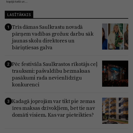
LASĪTĀKAIS
Trīs dāmas Saulkrastu novadā
1
pārņem vadības grožus: darbu sāk
jaunas skolu direktores un
bāriņtiesas galva
Pēc festivāla Saulkrastos rīkotājs ceļ
2
trauksmi: pašvaldību bezmaksas
pasākumi rada nevienlīdzīgu
konkurenci
Kadagā joprojām var tikt pie zemas
3
īres maksas dzīvokļiem, bet tie nav
domāti visiem. Kas var pieteikties?