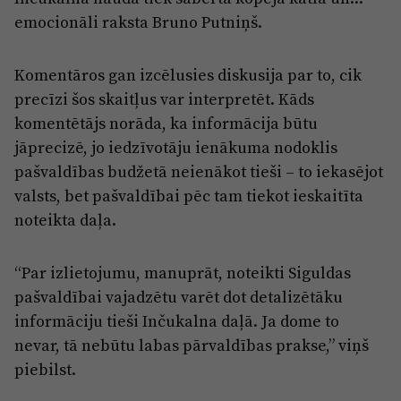
emocionāli raksta Bruno Putniņš.
Komentāros gan izcēlusies diskusija par to, cik
precīzi šos skaitļus var interpretēt. Kāds
komentētājs norāda, ka informācija būtu
jāprecizē, jo iedzīvotāju ienākuma nodoklis
pašvaldības budžetā neienākot tieši – to iekasējot
valsts, bet pašvaldībai pēc tam tiekot ieskaitīta
noteikta daļa.
“Par izlietojumu, manuprāt, noteikti Siguldas
pašvaldībai vajadzētu varēt dot detalizētāku
informāciju tieši Inčukalna daļā. Ja dome to
nevar, tā nebūtu labas pārvaldības prakse,” viņš
piebilst.