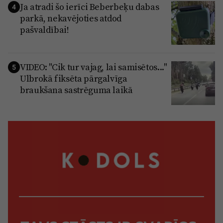
Ja atradi šo ierīci Beberbeķu dabas
4
parkā, nekavējoties atdod
pašvaldībai!
VIDEO: "Cik tur vajag, lai samisētos..."
5
Ulbrokā fiksēta pārgalvīga
braukšana sastrēguma laikā