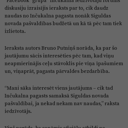
"Facebook" grupā “Inčukalna iedzīvotāju forums”
Reklāma
diskusiju izraisījis ieraksts par to, cik daudz
Jūrmala
Par laikrakstu
naudas no Inčukalna pagasta nonāk Siguldas
Privātuma politika
novada pašvaldības budžetā un kā tā pēc tam tiek
izlietota.
Ētikas kodekss
Lietošanas noteikumi
Ieraksta autors Bruno Putniņš norāda, ka par šo
Pārredzamības paziņojumi
jautājumu sācis interesēties pēc tam, kad viņu
neapmierinājis ceļu stāvoklis pie viņa īpašumiem
Sludinājumi
un, viņaprāt, pagasta pārvaldes bezdarbība.
“Mani sāka interesēt viens jautājums – cik tad
Inčukalna pagasts samaksā Siguldas novada
pašvaldībai, ja nekad nekam nav naudas,” raksta
iedzīvotājs.
Viņš norāda, ka saņēmis oficiālu atbildi no