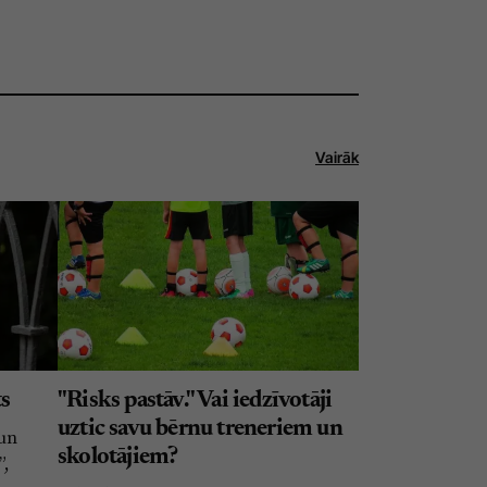
Vairāk
ts
"Risks pastāv." Vai iedzīvotāji
uztic savu bērnu treneriem un
 un
skolotājiem?
”,