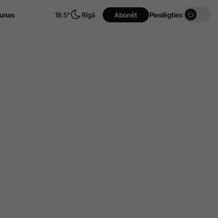
unas
19.5°
Rīgā
Abonēt
Pieslēgties