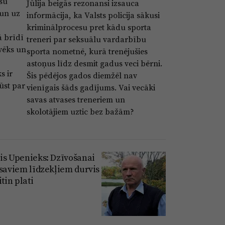
ūsu
Jūlija beigās rezonansi izsauca
 un uz
informācija, ka Valsts policija sākusi
kriminālprocesu pret kādu sporta
ā brīdī
treneri par seksuālu vardarbību
lvēks un
sporta nometnē, kurā trenējušies
astoņus līdz desmit gadus veci bērni.
s ir
Šis pēdējos gados diemžēl nav
ūst par
vienīgais šāds gadījums. Vai vecāki
savas atvases treneriem un
skolotājiem uztic bez bažām?
is Upenieks: Dzīvošanai
 saviem līdzekļiem durvis
itin plati