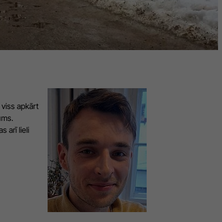
 viss apkārt
tums.
 arī lieli