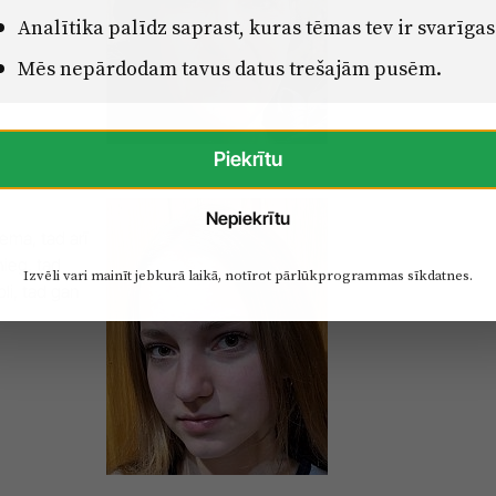
Analītika palīdz saprast, kuras tēmas tev ir svarīgas
Mēs nepārdodam tavus datus trešajām pusēm.
Piekrītu
Nepiekrītu
iema, tad arī
nieg, tad
Izvēli vari mainīt jebkurā laikā, notīrot pārlūkprogrammas sīkdatnes.
pli, tad gan