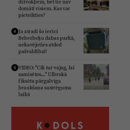
dzīvokļiem, bet tie nav
domāti visiem. Kas var
pieteikties?
Ja atradi šo ierīci
4
Beberbeķu dabas parkā,
nekavējoties atdod
pašvaldībai!
VIDEO: "Cik tur vajag, lai
5
samisētos..." Ulbrokā
fiksēta pārgalvīga
braukšana sastrēguma
laikā