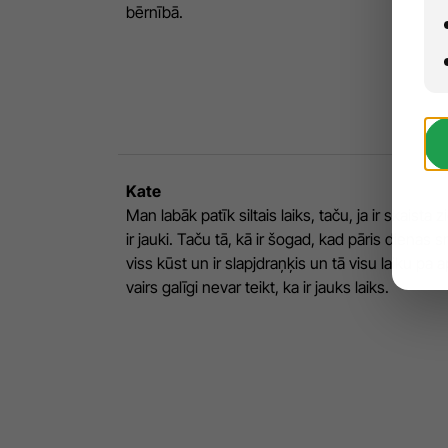
bērnībā.
Kate
Man labāk patīk siltais laiks, taču, ja ir skaista z
ir jauki. Taču tā, kā ir šogad, kad pāris dienas s
viss kūst un ir slapjdraņķis un tā visu laiku pa a
vairs galīgi nevar teikt, ka ir jauks laiks.