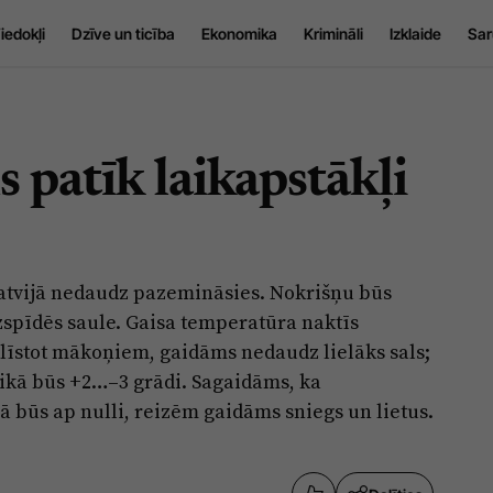
iedokļi
Dzīve un ticība
Ekonomika
Krimināli
Izklaide
Sar
s patīk laikapstākļi
atvijā nedaudz pazemināsies. Nokrišņu būs
spīdēs saule. Gaisa temperatūra naktīs
klīstot mākoņiem, gaidāms nedaudz lielāks sals;
ikā būs +2…–3 grādi. Sagaidāms, ka
būs ap nulli, reizēm gaidāms sniegs un lietus.