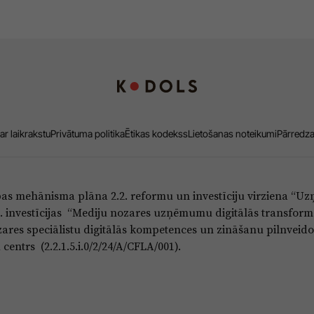
ar laikrakstu
Privātuma politika
Ētikas kodekss
Lietošanas noteikumi
Pārredz
bas mehānisma plāna 2.2. reformu un investīciju virziena “
5.i. investīcijas “Mediju nozares uzņēmumu digitālās transform
res speciālistu digitālās kompetences un zināšanu pilnveido
entrs (2.2.1.5.i.0/2/24/A/CFLA/001).