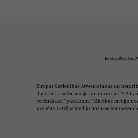
Kontakti
Reklāma
P
Eiropas Savienības Atveseļošanas un noturī
digitālā transformācija un inovācijas” 2.2.1.
veicināšana” pasākuma “Mācības mediju noza
projektā Latvijas Mediju nozares kompetenču c