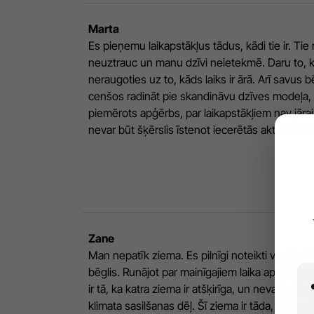
Marta
Es pieņemu laikapstākļus tādus, kādi tie ir. Tie
neuztrauc un manu dzīvi neietekmē. Daru to, k
neraugoties uz to, kāds laiks ir ārā. Arī savus 
cenšos radināt pie skandināvu dzīves modeļa, pr
piemērots apģērbs, par laikapstākļiem nav jāraiz
nevar būt šķērslis īstenot iecerētās aktivitātes.
Zane
Man nepatīk ziema. Es pilnīgi noteikti varētu bū
bēglis. Runājot par mainīgajiem laika apstākļie
ir tā, ka katra ziema ir atšķirīga, un nevar teikt, k
klimata sasilšanas dēļ. Šī ziema ir tāda, kādas 