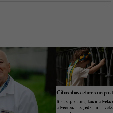
Cilvēcības cēlums un pos
It kā saprotams, kas ir cilvēks
cilvēcība. Paši jēdzieni “cilvēks