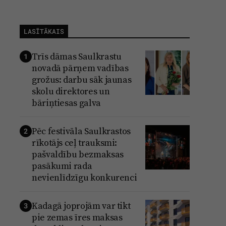
LASĪTĀKAIS
Trīs dāmas Saulkrastu
1
novadā pārņem vadības
grožus: darbu sāk jaunas
skolu direktores un
bāriņtiesas galva
Pēc festivāla Saulkrastos
2
rīkotājs ceļ trauksmi:
pašvaldību bezmaksas
pasākumi rada
nevienlīdzīgu konkurenci
Kadagā joprojām var tikt
3
pie zemas īres maksas