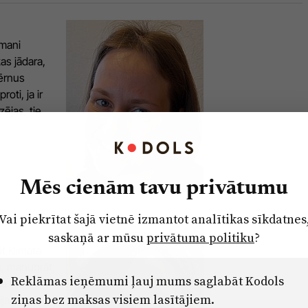
 mani
as jādara,
bērnus
oti, ja ir
ējas, tie
Mēs cienām tavu privātumu
Vai piekrītat šajā vietnē izmantot analītikas sīkdatnes
saskaņā ar mūsu
privātuma politiku
?
t klimata
m, manuprāt,
Reklāmas ieņēmumi ļauj mums saglabāt Kodols
a tas ir
ziņas bez maksas visiem lasītājiem.
bija manā