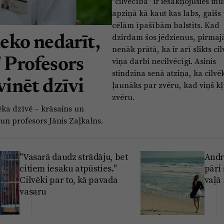
“cilvēcība” ir iesakņojušies m
apziņā kā kaut kas labs, gaišs
cēlām īpašībām balstīts. Kad
dzirdam šos jēdzienus, pirmaj
neko nedarīt,
nenāk prātā, ka ir arī slikts ci
" Profesors
viņa darbi necilvēcīgi. Asinis
stindzina senā atziņa, ka cilvēk
vinēt dzīvi
ļaunāks par zvēru, kad viņš kļ
zvēru.
vēka dzīvē – krāsains un
s un profesors Jānis Zaļkalns.
"Vasarā daudz strādāju, bet
Andr
citiem iesaku atpūsties."
pāri
Cilvēki par to, kā pavada
vaļā 
vasaru