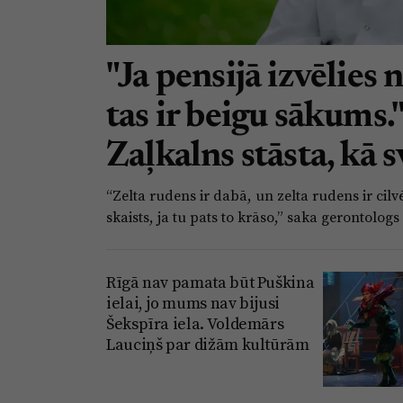
"Ja pensijā izvēlies 
tas ir beigu sākums.
Zaļkalns stāsta, kā s
“Zelta rudens ir dabā, un zelta rudens ir cil
skaists, ja tu pats to krāso,” saka gerontolog
Rīgā nav pamata būt Puškina
ielai, jo mums nav bijusi
Šekspīra iela. Voldemārs
Lauciņš par dižām kultūrām