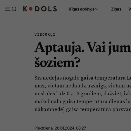
Ropaži
Rīgas apriņķis
Ziņas
V
Pasākumi
Sludinājumi
VIEDOKĻI
Aptauja. Vai jum
šoziem?
Šīs nedēļas nogalē gaisa temperatūra L
maz, vietām nedaudz uzsnigs, vietām uz
noslīdēs līdz 0…–5 grādiem, dažviet, iz
maksimālā gaisa temperatūra dienas la
nākamnedēļ gaisa temperatūra pārsvarā 
Piektdiena, 26.01.2024. 08:27