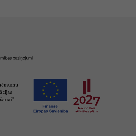
amības paziņojumi
Uzņēmumu
ācijas
šanai”