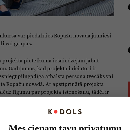
Konkursā var piedalīties Ropažu novada jaunieši
li vai grupās.
a projekta pieteikuma iesniedzējam jābūt
u. Gadījumos, kad projekta iniciatori ir
esniegt pilngadīga atbalsta persona (vecāks vai
rēta Ropažu novadā. Ar apstiprinātā projekta
lēdz līgumu par projekta īstenošanu, tādēļ ir
, kas veicina jauniešu iesaisti vietējās
ivitātes, veselīgu un aktīvu dzīvesveidu,
Mēs cienām tavu privātumu