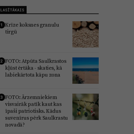
LASĪTĀKAIS
Krīze koksnes granulu
1
tirgū
FOTO: Atpūta Saulkrastos
2
kļūst ērtāka - skaties, kā
labiekārtota kāpu zona
FOTO: Ārzemniekiem
3
visvairāk patīk kaut kas
īpaši patriotisks. Kādus
suvenīrus pērk Saulkrastu
novadā?