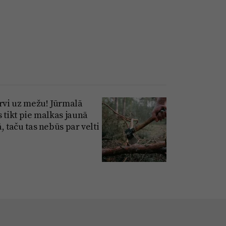
irvi uz mežu! Jūrmalā
s tikt pie malkas jaunā
, taču tas nebūs par velti