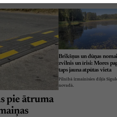
Brikšņus un dūņas nomai
zvilnis un īrisi: Mores pa
taps jauna atpūtas vieta
Pilnībā izmainīsies dīķis Sigu
novadā.
s pie ātruma
rmaiņas