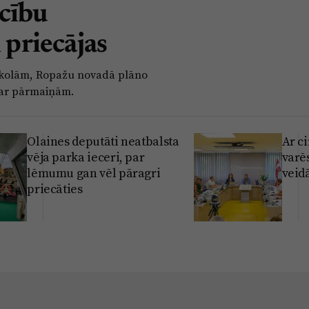
cību
 priecājas
e skolām, Ropažu novadā plāno
par pārmaiņām.
Olaines deputāti neatbalsta
Ar c
vēja parka ieceri, par
varē
lēmumu gan vēl pāragri
veidā
priecāties