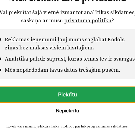
vprātīgo darbu, jauniešu labbūtību un citas
Vai piekrītat šajā vietnē izmantot analītikas sīkdatnes
saskaņā ar mūsu
privātuma politiku
?
 ir līdz 300 eiro. Projekti jāīsteno Ropažu
mbrim, vēsta pašvaldībā.
Reklāmas ieņēmumi ļauj mums saglabāt Kodols
ziņas bez maksas visiem lasītājiem.
iciatīvas, kas veicina aktīvu līdzdalību
Analītika palīdz saprast, kuras tēmas tev ir svarīgas
, sportā un citās jauniešiem nozīmīgās jomās.
Mēs nepārdodam tavus datus trešajām pusēm.
pas un papildu informācija pieejama Ropažu
ā "Jaunatne" – "Jauniešu iniciatīvu projektu
Piekrītu
Nepiekrītu
Izvēli vari mainīt jebkurā laikā, notīrot pārlūkprogrammas sīkdatnes.