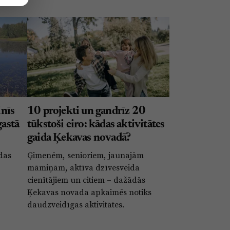
nīs
10 projekti un gandrīz 20
gastā
tūkstoši eiro: kādas aktivitātes
gaida Ķekavas novadā?
ldas
Ģimenēm, senioriem, jaunajām
māmiņām, aktīva dzīvesveida
cienītājiem un citiem – dažādās
Ķekavas novada apkaimēs notiks
daudzveidīgas aktivitātes.