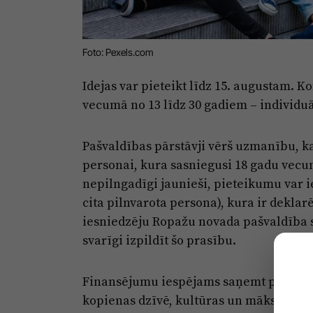
Foto: Pexels.com
Idejas var pieteikt līdz 15. augustam. 
vecumā no 13 līdz 30 gadiem – individuā
Pašvaldības pārstāvji vērš uzmanību, k
personai, kura sasniegusi 18 gadu vecum
nepilngadīgi jaunieši, pieteikumu var i
cita pilnvarota persona), kura ir dekla
iesniedzēju Ropažu novada pašvaldība s
svarīgi izpildīt šo prasību.
Finansējumu iespējams saņemt projektiem
kopienas dzīvē, kultūras un mākslas akt