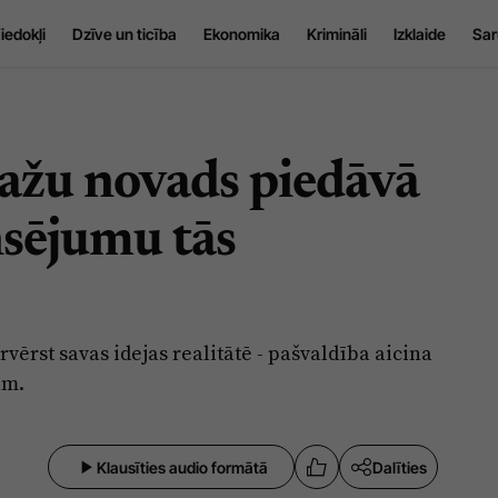
iedokļi
Dzīve un ticība
Ekonomika
Krimināli
Izklaide
Sar
pažu novads piedāvā
nsējumu tās
vērst savas idejas realitātē - pašvaldība aicina
am.
Klausīties audio formātā
Dalīties