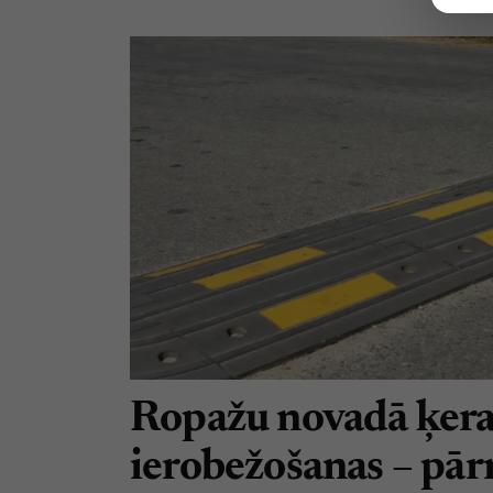
Ropažu novadā ķera
ierobežošanas – pā