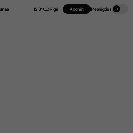
unas
12.8°
Rīgā
Abonēt
Pieslēgties