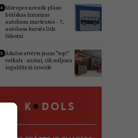
Mārupes novadā plāno
4
būtiskas izmaiņas
autobusu maršrutos – 7.
autobuss kursēs līdz
lidostai
Ādažos atvērts jauns "top!"
5
veikals - uzzini, cik miljonu
ieguldīts tā izveidē