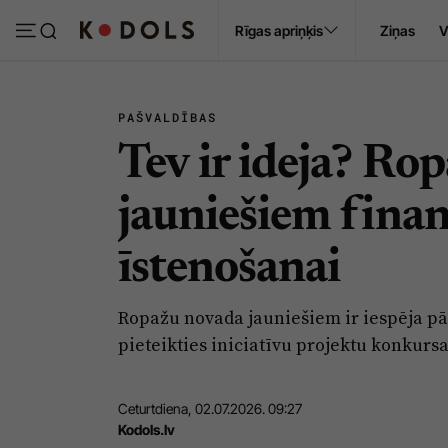
Ropaži
Rīgas apriņķis
Ziņas
V
Pasākumi
Sludinājumi
PAŠVALDĪBAS
Tev ir ideja? Ro
jauniešiem fina
īstenošanai
Ropažu novada jauniešiem ir iespēja pār
pieteikties iniciatīvu projektu konkurs
Ceturtdiena, 02.07.2026. 09:27
Kodols.lv