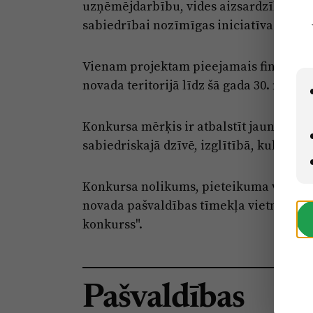
uzņēmējdarbību, vides aizsardzību, brī
sabiedrībai nozīmīgas iniciatīvas.
Vienam projektam pieejamais finansējums
novada teritorijā līdz šā gada 30. nove
Konkursa mērķis ir atbalstīt jauniešu in
sabiedriskajā dzīvē, izglītībā, kultūrā
Konkursa nolikums, pieteikuma veidla
novada pašvaldības tīmekļa vietnē sadaļ
konkurss".
Pašvaldības