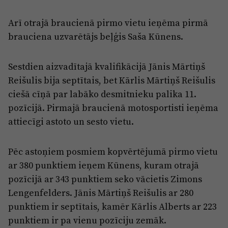
Arī otrajā braucienā pirmo vietu ieņēma pirmā
brauciena uzvarētājs beļģis Saša Kūnens.
Sestdien aizvadītajā kvalifikācijā Jānis Mārtiņš
Reišulis bija septītais, bet Kārlis Mārtiņš Reišulis
ciešā cīņā par labāko desmitnieku palika 11.
pozīcijā. Pirmajā braucienā motosportisti ieņēma
attiecīgi astoto un sesto vietu.
Pēc astoņiem posmiem kopvērtējumā pirmo vietu
ar 380 punktiem ieņem Kūnens, kuram otrajā
pozīcijā ar 343 punktiem seko vācietis Zimons
Lengenfelders. Jānis Mārtiņš Reišulis ar 280
punktiem ir septītais, kamēr Kārlis Alberts ar 223
punktiem ir pa vienu pozīciju zemāk.