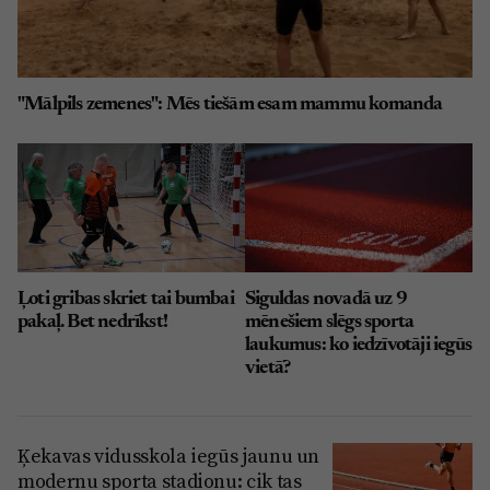
"Mālpils zemenes": Mēs tiešām esam mammu komanda
Ļoti gribas skriet tai bumbai
Siguldas novadā uz 9
pakaļ. Bet nedrīkst!
mēnešiem slēgs sporta
laukumus: ko iedzīvotāji iegūs
vietā?
Ķekavas vidusskola iegūs jaunu un
modernu sporta stadionu: cik tas