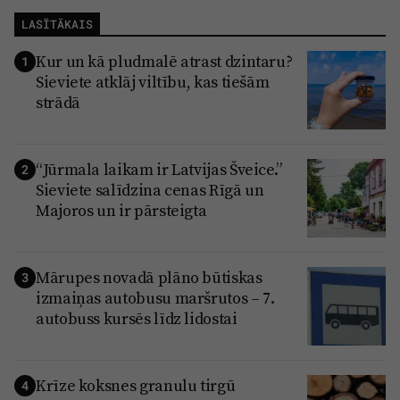
LASĪTĀKAIS
Kur un kā pludmalē atrast dzintaru?
1
Sieviete atklāj viltību, kas tiešām
strādā
“Jūrmala laikam ir Latvijas Šveice.”
2
Sieviete salīdzina cenas Rīgā un
Majoros un ir pārsteigta
Mārupes novadā plāno būtiskas
3
izmaiņas autobusu maršrutos – 7.
autobuss kursēs līdz lidostai
Krīze koksnes granulu tirgū
4