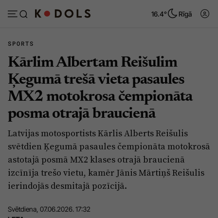
16.4°
Rīgā
SPORTS
Kārlim Albertam Reišulim
Abonēt
Pieslēgties
Ķegumā trešā vieta pasaules
MX2 motokrosa čempionāta
Ziņas
Tēmas
posma otrajā braucienā
Politika
Viedokļi
Latvijas motosportists Kārlis Alberts Reišulis
Pašvaldības
Dzīve un ticība
svētdien Ķegumā pasaules čempionāta motokrosā
Izglītība
Ekonomika
astotajā posmā MX2 klases otrajā braucienā
izcīnīja trešo vietu, kamēr Jānis Mārtiņš Reišulis
Veselība
Krimināli
ierindojās desmitajā pozīcijā.
Ģimene
Izklaide
Svētdiena, 07.06.2026. 17:32
Vide
Sarunas