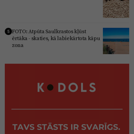
FOTO: Atpūta Saulkrastos kļūst
5
ērtāka - skaties, kā labiekārtota kāpu
zona