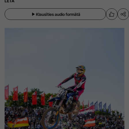
LETA
Sports
Pasākumi
Klausīties audio formātā
Drošība
Pierīga
Projekti
Ādaži
Mediju atbalsta fonds
Ķekava
Zivju fonds
Mārupe
Zaļā nākotne
Olaine
Iedvesmai nav vecuma
Ropaži
Vide
Salaspils
Kodols
Saulkrasti
Kontakti
Sigulda