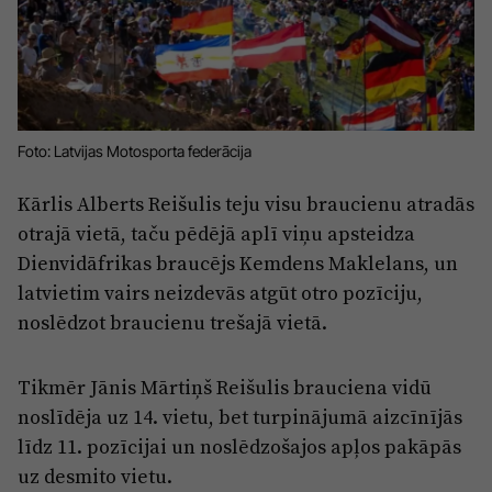
Reklāma
Jūrmala
Par laikrakstu
Privātuma politika
Ētikas kodekss
Foto: Latvijas Motosporta federācija
Lietošanas noteikumi
Kārlis Alberts Reišulis teju visu braucienu atradās
Pārredzamības paziņojumi
otrajā vietā, taču pēdējā aplī viņu apsteidza
Sludinājumi
Dienvidāfrikas braucējs Kemdens Maklelans, un
latvietim vairs neizdevās atgūt otro pozīciju,
noslēdzot braucienu trešajā vietā.
Tikmēr Jānis Mārtiņš Reišulis brauciena vidū
noslīdēja uz 14. vietu, bet turpinājumā aizcīnījās
līdz 11. pozīcijai un noslēdzošajos apļos pakāpās
uz desmito vietu.