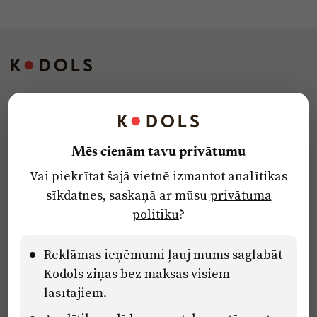
Kontakti
Reklāma
Mēs cienām tavu privātumu
Par laikrakstu
Vai piekrītat šajā vietnē izmantot analītikas
Privātuma politika
sīkdatnes, saskaņā ar mūsu
privātuma
Ētikas kodekss
politiku
?
Lietošanas noteikumi
Pārredzamības paziņojumi
Reklāmas ieņēmumi ļauj mums saglabāt
Kodols ziņas bez maksas visiem
lasītājiem.
Eiropas Savienības Atveseļošanas un noturības mehānisma plāna