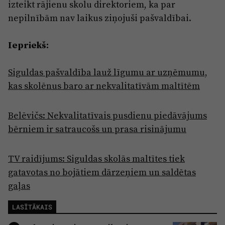
izteikt rājienu skolu direktoriem, ka par
nepilnībām nav laikus ziņojuši pašvaldībai.
Iepriekš:
Siguldas pašvaldība lauž līgumu ar uzņēmumu,
kas skolēnus baro ar nekvalitatīvām maltītēm
Belēvičs: Nekvalitatīvais pusdienu piedāvājums
bērniem ir satraucošs un prasa risinājumu
TV raidījums: Siguldas skolās maltītes tiek
gatavotas no bojātiem dārzeņiem un saldētas
gaļas
LASĪTĀKAIS