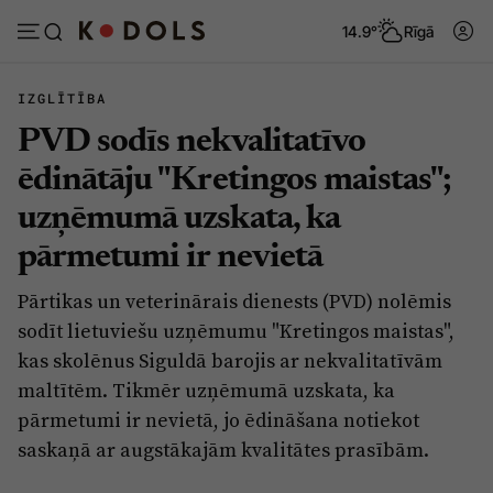
14.9°
Rīgā
IZGLĪTĪBA
PVD sodīs nekvalitatīvo
Abonēt
Pieslēgties
ēdinātāju "Kretingos maistas";
uzņēmumā uzskata, ka
Ziņas
Tēmas
pārmetumi ir nevietā
Politika
Viedokļi
Pārtikas un veterinārais dienests (PVD) nolēmis
Pašvaldības
Dzīve un ticība
sodīt lietuviešu uzņēmumu "Kretingos maistas",
Izglītība
Ekonomika
kas skolēnus Siguldā barojis ar nekvalitatīvām
maltītēm. Tikmēr uzņēmumā uzskata, ka
Veselība
Krimināli
pārmetumi ir nevietā, jo ēdināšana notiekot
Ģimene
Izklaide
saskaņā ar augstākajām kvalitātes prasībām.
Vide
Sarunas