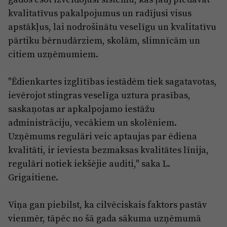
kvalitatīvus pakalpojumus un radījusi visus
apstākļus, lai nodrošinātu veselīgu un kvalitatīvu
pārtiku bērnudārziem, skolām, slimnīcām un
citiem uzņēmumiem.
"Ēdienkartes izglītības iestādēm tiek sagatavotas,
ievērojot stingras veselīga uztura prasības,
saskaņotas ar apkalpojamo iestāžu
administrāciju, vecākiem un skolēniem.
Uzņēmums regulāri veic aptaujas par ēdiena
kvalitāti, ir ieviesta bezmaksas kvalitātes līnija,
regulāri notiek iekšējie auditi," saka L.
Grigaitiene.
Viņa gan piebilst, ka cilvēciskais faktors pastāv
vienmēr, tāpēc no šā gada sākuma uzņēmumā