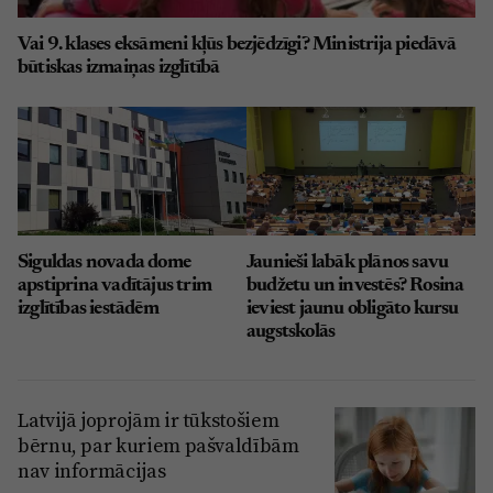
Vai 9. klases eksāmeni kļūs bezjēdzīgi? Ministrija piedāvā
būtiskas izmaiņas izglītībā
Siguldas novada dome
Jaunieši labāk plānos savu
apstiprina vadītājus trim
budžetu un investēs? Rosina
izglītības iestādēm
ieviest jaunu obligāto kursu
augstskolās
Latvijā joprojām ir tūkstošiem
bērnu, par kuriem pašvaldībām
nav informācijas