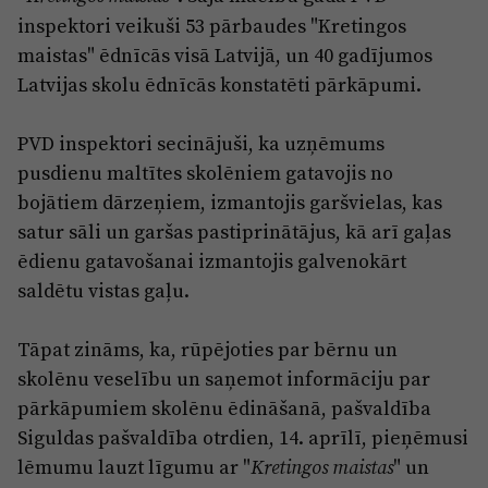
inspektori veikuši 53 pārbaudes "Kretingos
maistas" ēdnīcās visā Latvijā, un 40 gadījumos
Latvijas skolu ēdnīcās konstatēti pārkāpumi.
PVD inspektori secinājuši, ka uzņēmums
pusdienu maltītes skolēniem gatavojis no
bojātiem dārzeņiem, izmantojis garšvielas, kas
satur sāli un garšas pastiprinātājus, kā arī gaļas
ēdienu gatavošanai izmantojis galvenokārt
saldētu vistas gaļu.
Tāpat zināms, ka, rūpējoties par bērnu un
skolēnu veselību un saņemot informāciju par
pārkāpumiem skolēnu ēdināšanā, pašvaldība
Siguldas pašvaldība otrdien, 14. aprīlī, pieņēmusi
lēmumu lauzt līgumu ar "
" un
Kretingos maistas