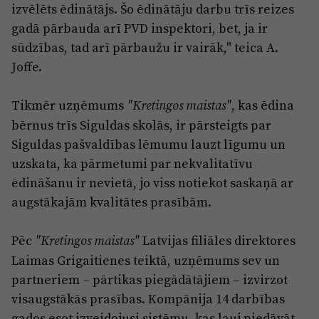
izvēlēts ēdinātājs. Šo ēdinātāju darbu trīs reizes
gadā pārbauda arī PVD inspektori, bet, ja ir
sūdzības, tad arī pārbaužu ir vairāk," teica A.
Joffe.
Tikmēr uzņēmums
, kas ēdina
"Kretingos maistas"
bērnus trīs Siguldas skolās, ir pārsteigts par
Siguldas pašvaldības lēmumu lauzt līgumu un
uzskata, ka pārmetumi par nekvalitatīvu
ēdināšanu ir nevietā, jo viss notiekot saskaņā ar
augstākajām kvalitātes prasībām.
Pēc
Latvijas filiāles direktores
"Kretingos maistas"
Laimas Grigaitienes teiktā, uzņēmums sev un
partneriem – pārtikas piegādātājiem – izvirzot
visaugstākās prasības. Kompānija 14 darbības
gados esot izveidojusi sistēmu, kas ļauj piedāvāt