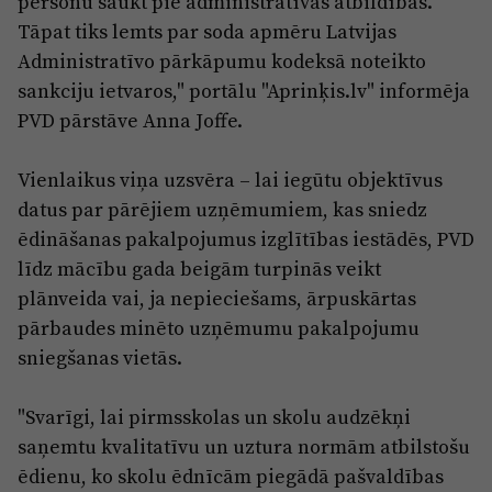
personu saukt pie administratīvās atbildības.
Reklāma
Tāpat tiks lemts par soda apmēru Latvijas
Jūrmala
Par laikrakstu
Administratīvo pārkāpumu kodeksā noteikto
Privātuma politika
sankciju ietvaros," portālu "Aprinķis.lv" informēja
PVD pārstāve Anna Joffe.
Ētikas kodekss
Lietošanas noteikumi
Vienlaikus viņa uzsvēra – lai iegūtu objektīvus
datus par pārējiem uzņēmumiem, kas sniedz
Pārredzamības paziņojumi
ēdināšanas pakalpojumus izglītības iestādēs, PVD
Sludinājumi
līdz mācību gada beigām turpinās veikt
plānveida vai, ja nepieciešams, ārpuskārtas
pārbaudes minēto uzņēmumu pakalpojumu
sniegšanas vietās.
"Svarīgi, lai pirmsskolas un skolu audzēkņi
saņemtu kvalitatīvu un uztura normām atbilstošu
ēdienu, ko skolu ēdnīcām piegādā pašvaldības