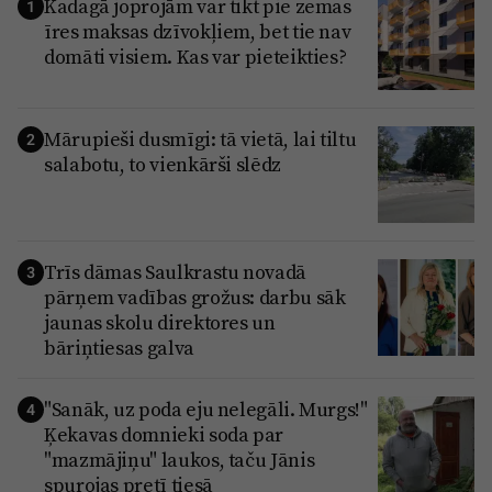
Kadagā joprojām var tikt pie zemas
1
īres maksas dzīvokļiem, bet tie nav
domāti visiem. Kas var pieteikties?
Mārupieši dusmīgi: tā vietā, lai tiltu
2
salabotu, to vienkārši slēdz
Trīs dāmas Saulkrastu novadā
3
pārņem vadības grožus: darbu sāk
jaunas skolu direktores un
bāriņtiesas galva
"Sanāk, uz poda eju nelegāli. Murgs!"
4
Ķekavas domnieki soda par
"mazmājiņu" laukos, taču Jānis
spurojas pretī tiesā