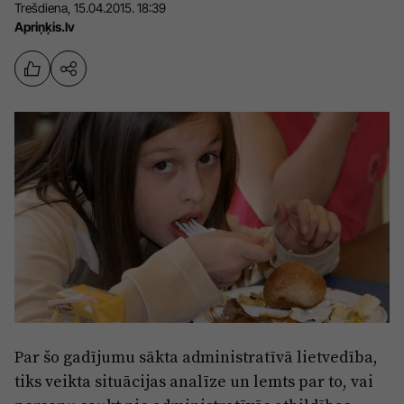
Trešdiena, 15.04.2015. 18:39
Sports
Pasākumi
Apriņķis.lv
Drošība
Pierīga
Projekti
Ādaži
Mediju atbalsta fonds
Ķekava
Zivju fonds
Mārupe
Zaļā nākotne
Olaine
Iedvesmai nav vecuma
Ropaži
Vide
Salaspils
Kodols
Par šo gadījumu sākta administratīvā lietvedība,
Saulkrasti
Kontakti
tiks veikta situācijas analīze un lemts par to, vai
Sigulda