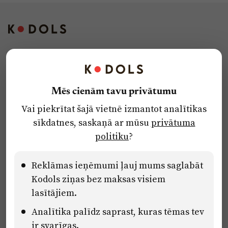
Kontakti
Reklāma
Mēs cienām tavu privātumu
Par laikrakstu
Vai piekrītat šajā vietnē izmantot analītikas
Privātuma politika
sīkdatnes, saskaņā ar mūsu
privātuma
Ētikas kodekss
politiku
?
Lietošanas noteikumi
Pārredzamības paziņojumi
Reklāmas ieņēmumi ļauj mums saglabāt
Kodols ziņas bez maksas visiem
lasītājiem.
Eiropas Savienības Atveseļošanas un noturības mehānisma plāna
Analītika palīdz saprast, kuras tēmas tev
2.2. reformu un investīciju virziena “Uzņēmumu digitālā
transformācija un inovācijas” 2.2.1.5.i. investīcijas “Mediju nozares
ir svarīgas.