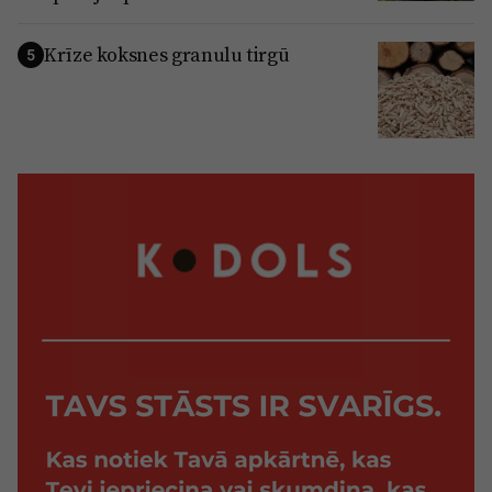
Krīze koksnes granulu tirgū
5