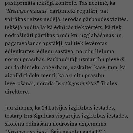
pastiprināta iekšējā kontrole. Tas nozīmē, ka
darbinieki regulāri, pat
"Kretingos maistas"
vairākas reizes nedēļā, ierodas pārbaudes vizītēs.
Iekšējā audita laikā ēdnīcās tiek vērtēts, kā tiek
nodrošināti pārtikas produktu uzglabāšanas un
pagatavošanas apstākļi, vai tiek ievērotas
ēdienkartes, ēdienu sastāva, porciju lieluma
normu prasības. Pārbaudītāji uzmanību pievērš
arī darbinieku apģērbam, uzskaitei kasē, tam, kā
aizpildīti dokumenti, kā arī citu prasību
ievērošanai, norāda
filiāles
"Kretingos maistas"
direktore.
Jau zināms, ka 24 Latvijas izglītības iestādēs,
tostarp trīs Siguldas vispārējās izglītības iestādēs,
skolēnu ēdināšanu nodrošina uzņēmums
. Šajā mācību gadā PVD
"Kretingos maistas"